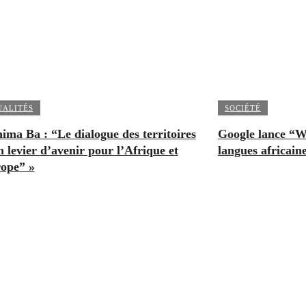
UALITÉS
SOCIÉTÉ
ima Ba : “Le dialogue des territoires
Google lance “W
n levier d’avenir pour l’Afrique et
langues africain
rope” »