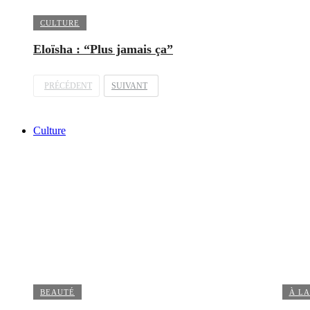
CULTURE
Eloïsha : “Plus jamais ça”
PRÉCÉDENT
SUIVANT
Culture
BEAUTÉ
À LA