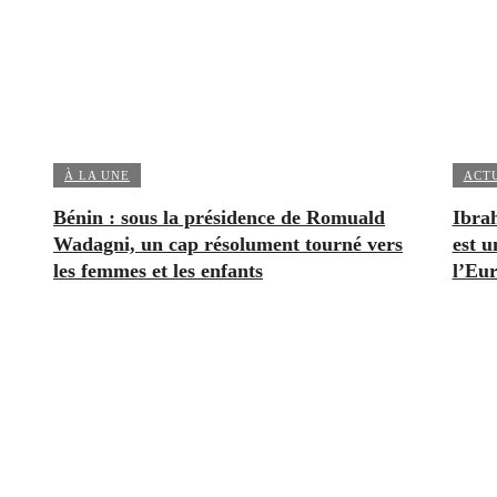
À LA UNE
ACT
Bénin : sous la présidence de Romuald
Ibrah
Wadagni, un cap résolument tourné vers
est u
les femmes et les enfants
l’Eu