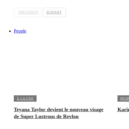
PRÉCÉDENT
SUIVANT
People
À LA UNE
PEO
Teyana Taylor devient le nouveau visage
Kari
de Super Lustrous de Revlon