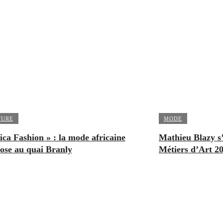
TURE
MODE
ica Fashion » : la mode africaine
Mathieu Blazy s
ose au quai Branly
Métiers d’Art 2