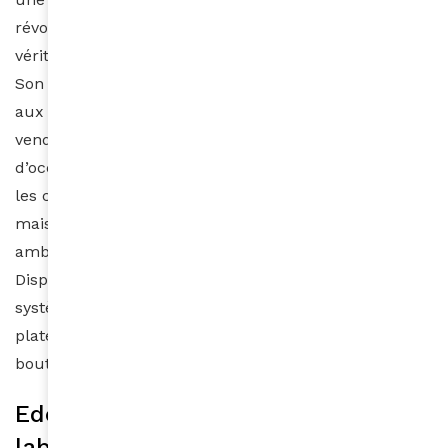
révolutionnant le commerce ethnique formant un
véritable pont entre l’Europe, l’Afrique et la Caraïbe.
Son concept et sa thématique ethnique permettent
aux particuliers et aux professionnels d’acheter, de
vendre ou de revendre des produits neufs ou
d’occasion dans diverses catégories comme la mode,
les cosmétiques, la technologie, l’univers de la
maison ou encore la culture et l’art. AfrikAvenue
ambitionne de devenir l’« Amazon » de l’ethnique.
Disposant de facteurs de réussite forts, dont un
système très innovant de livraison en Afrique, la
plateforme permet notamment d’héberger la
boutique en ligne des créateurs du monde entier.
Edem Labouh directeur du
laboratoire Aunéa Cosmétique