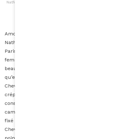
Nathalie Avomo Essono présente Le Petit Manuel du Cheveu Crépu
© Photo Benjamin Reverdit
Amoureuse de la vie et passionnée de voyages,
Nathalie Avomo Essono est ingénieur en bâtiment à
Paris. Lorsqu’elle n’exerce pas son métier, cette jeune
femme pétillante d’origine gabonaise s’intéresse à la
beauté noire et aux cultures africaines. C’est ainsi
qu’elle a publié en juillet 2016 « Le Petit Manuel du
Cheveu Crépu », un livre sur l’entretien des cheveux
crépus, dans lequel elle partage de nombreux
conseils et astuces. Né d’un projet issue d’une
campagne de financement participatif dont l’objectif
fixé a été largement dépassé, « Le Petit Manuel du
Cheveu Crépu » est depuis vendu dans plusieurs
points de vente en France mais également au Gabon,