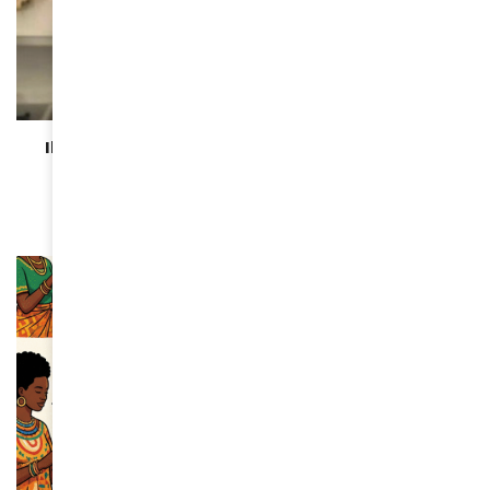
ACTUALITÉS
Ibrahima Ba : “Le dialogue des territoires est un
levier d’avenir pour l’Afrique et l’Europe” »
May 26, 2026