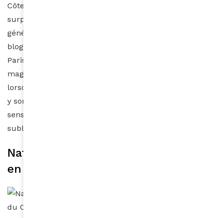
Côte d’Ivoire, dont la polyvalence ne cesse de
surprendre. Ingénieur de métier, il partage avec
générosité sa passion pour la pâtisserie à travers son
blog « Sweet and Treat ». De la tarte au citron, au
Paris-Brest revisité, en passant par un cheesecake
magistralement artistique, Moulaye n’échoue jamais
lorsqu’il s’agit de réveiller en nous les gourmands qui
y sommeillent. Véritable invitation au voyage
sensoriel, ses savoureuses créations culinaires
subliment toujours le goût de ses convives.
Nathalie Avomo Essono, ingénieur
en bâtiment et auteur