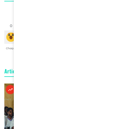
0
0
0
0
0
0
0
Choqué
Content
Fâché
Inspiré
Like
LOL
Triste
Articles connexes