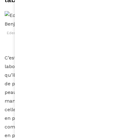
Edem Labouh PDG d’Aunéa Cosmétique © Photo Benjamin Reverdit
C’est en 2010 que le Togolais Edem Labouh crée le
laboratoire Aunéa cosmétique après avoir constaté
qu’il n’existait pas sur le marché officinal de gamme
de produits dédiés aux bébés et aux enfants ayant la
peau noire, mate ou métissée. Souhaitant inciter les
mamans à ne plus dépigmenter leur peau ainsi que
celle de leurs enfants, le laboratoire Aunéa a lancé
en pharmacie et parapharmacie une gamme
complète de produits pour bébés et enfants élaborés
en partenariat avec des dermatologues. L’ensemble