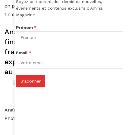
Soyez au courant des dernières nouvelles,
en plus. La prochaine édition sera donc à la rentrée,
événements et contenus exclusifs d'Amina
fin septembre ! »
Magazine.
Prénom
*
Anaïs Symenouh est juriste
financier dans une grande banque
française, elle a mis son
Email
*
expérience juridique et ses réseaux
au service du projet.
S'abonner
Anaïs Symenouh co-organisatrice des soirées Tales ©
Photo Benjamin Reverdit