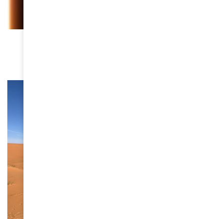
CULTURE
Eloïsha : “Plus jamais ça”
November 25, 2025