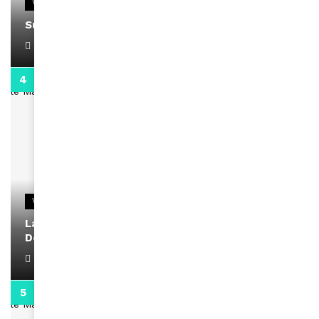
VIDEOS
Support Black Business Wee-kend
April 1, 2022
2:02
VIDEOS
La rubrique santé speciale coronavirus du
Docteur Makanda
April 1, 2022
0:13