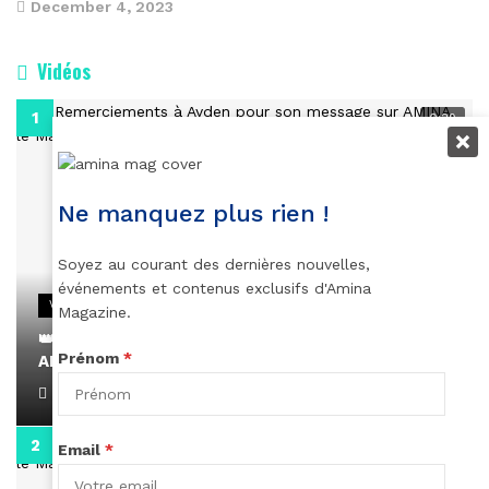
December 4, 2023
Vidéos
0:29
Ne manquez plus rien !
Soyez au courant des dernières nouvelles,
événements et contenus exclusifs d'Amina
VIDEOS
Magazine.
👑 Remerciements à Ayden pour son message sur
Prénom
*
AMINA, le Magazine de la Femme
April 1, 2022
0:13
Email
*