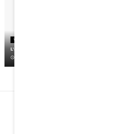
VIDEOS
L’artiste Yoan s’exprime
January 1, 2022