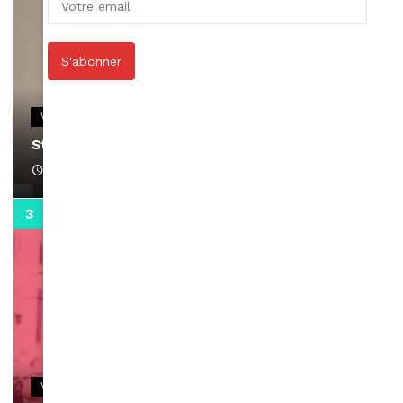
S'abonner
VIDEOS
Stacy passe un message
April 1, 2022
0:13
VIDEOS