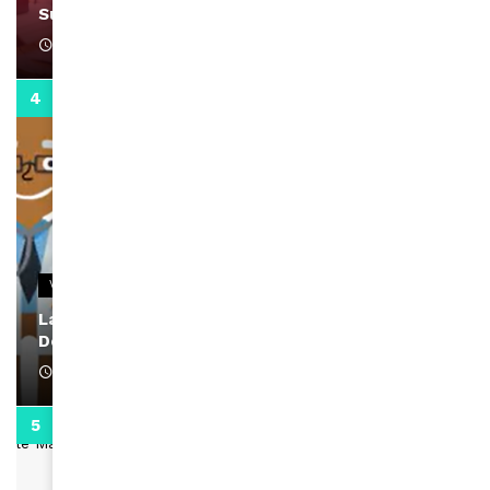
Support Black Business Wee-kend
April 1, 2022
2:02
VIDEOS
La rubrique santé speciale coronavirus du
Docteur Makanda
April 1, 2022
0:13