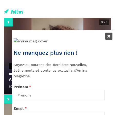
Vidéos
0:29
Ne manquez plus rien !
Soyez au courant des dernières nouvelles,
VIDEOS
événements et contenus exclusifs d'Amina
👑 Remerciements à Ayden pour son message sur
Magazine.
AMINA, le Magazine de la Femme
April 1, 2022
Prénom
*
0:13
Email
*