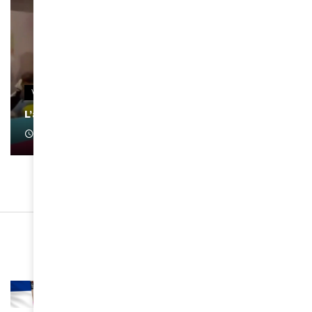
VIDEOS
L’artiste Yoan s’exprime
January 1, 2022