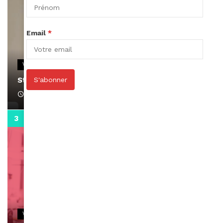
Email
*
VIDEOS
Stacy passe un message
S'abonner
April 1, 2022
0:13
VIDEOS