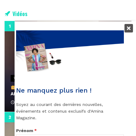
Vidéos
0:29
VIDEOS
Remerciements à Ayden pour son message sur
Ne manquez plus rien !
AMINA, le Magazine de la Femme
April 1, 2022
Soyez au courant des dernières nouvelles,
événements et contenus exclusifs d'Amina
0:13
Magazine.
Prénom
*