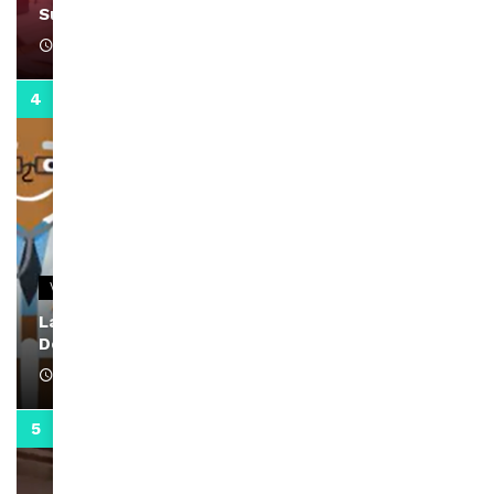
Support Black Business Wee-kend
April 1, 2022
2:02
VIDEOS
La rubrique santé speciale coronavirus du
Docteur Makanda
April 1, 2022
0:13