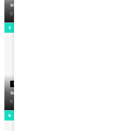
Stacy passe un message
April 1, 2022
0:13
VIDEOS
Support Black Business Wee-kend
April 1, 2022
2:02