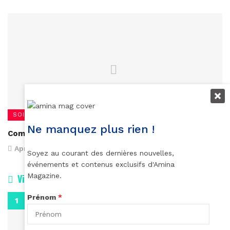
SOIN ET BIEN-ÊTRE
Ne manquez plus rien !
Comment lutter contre la transpiration excessive?
April 27, 2017
Soyez au courant des dernières nouvelles,
événements et contenus exclusifs d'Amina
Magazine.
Vidéos
Prénom
*
0:29