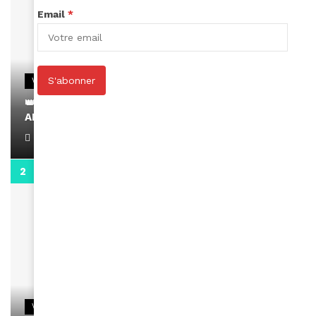
Email
*
S'abonner
VIDEOS
👑 Remerciements à Ayden pour son message sur
AMINA, le Magazine de la Femme
April 1, 2022
0:13
VIDEOS