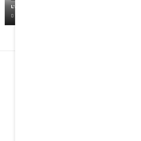
L’artiste Yoan s’exprime
January 1, 2022