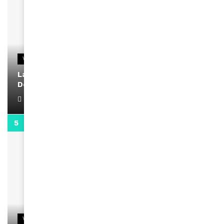
VIDEOS
La rubrique santé speciale coronavirus du
Docteur Makanda
April 1, 2022
0:13
VIDEOS