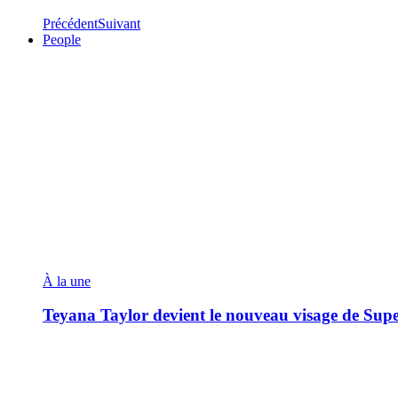
Précédent
Suivant
People
À la une
Teyana Taylor devient le nouveau visage de Sup