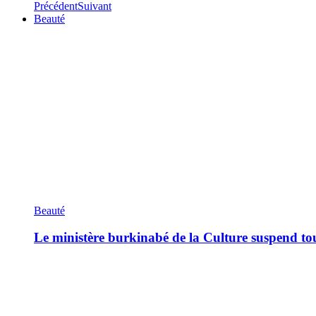
Précédent
Suivant
Beauté
Beauté
Le ministère burkinabé de la Culture suspend tous