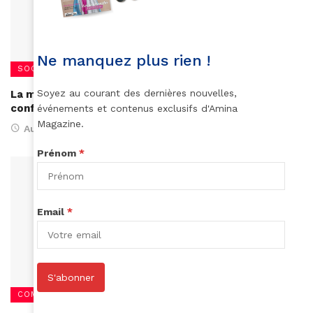
Ne manquez plus rien !
SOCIÉTÉ
Soyez au courant des dernières nouvelles,
La maire de Baltimore fait retirer les monuments
confédérés de sa ville
événements et contenus exclusifs d'Amina
Magazine.
August 22, 2017
Prénom
*
Email
*
S'abonner
COMBATS DE FEMMES