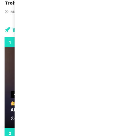
Trois étudiantes se mobilisent contre le colorisme
March 14, 2016
Vidéos
0:29
VIDEOS
Remerciements à Ayden pour son message sur
AMINA, le Magazine de la Femme
April 1, 2022
0:13