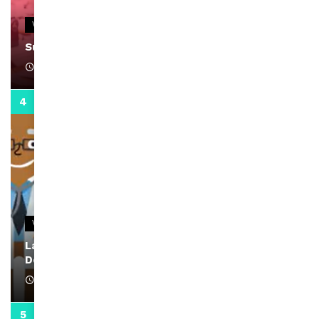
VIDEOS
Support Black Business Wee-kend
April 1, 2022
2:02
VIDEOS
La rubrique santé speciale coronavirus du
Docteur Makanda
April 1, 2022
0:13