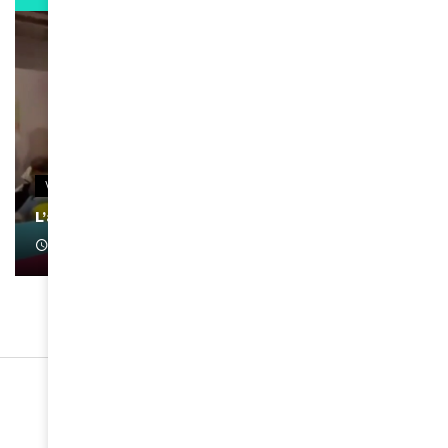
VIDEOS
L’artiste Yoan s’exprime
January 1, 2022