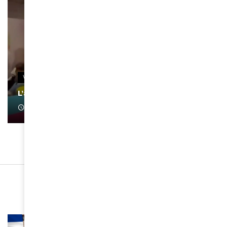
VIDEOS
L’artiste Yoan s’exprime
January 1, 2022