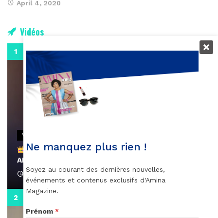
April 4, 2020
Vidéos
0:29
VIDEOS
Ne manquez plus rien !
Remerciements à Ayden pour son message sur
AMINA, le Magazine de la Femme
Soyez au courant des dernières nouvelles,
April 1, 2022
événements et contenus exclusifs d'Amina
Magazine.
0:13
Prénom
*