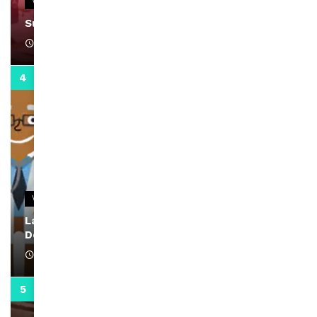
VIDEOS
Support Black Business Wee-kend
April 1, 2022
2:02
VIDEOS
La rubrique santé speciale coronavirus du
Docteur Makanda
April 1, 2022
0:13