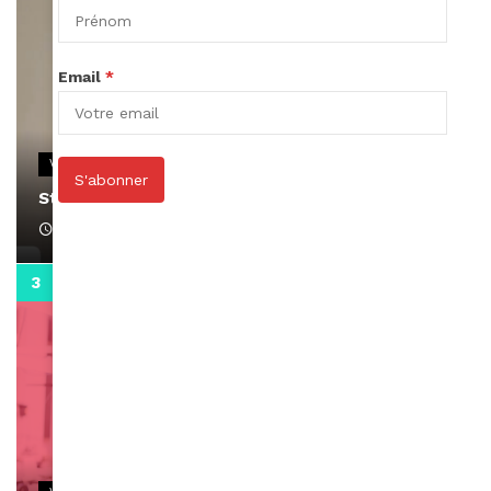
Email
*
VIDEOS
S'abonner
Stacy passe un message
April 1, 2022
0:13