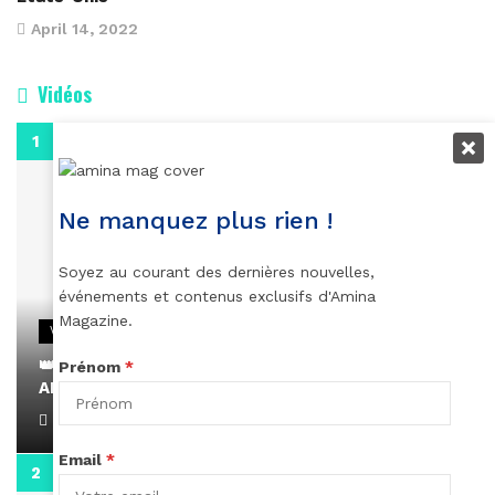
April 14, 2022
Vidéos
0:29
Ne manquez plus rien !
Soyez au courant des dernières nouvelles,
événements et contenus exclusifs d'Amina
Magazine.
VIDEOS
👑 Remerciements à Ayden pour son message sur
Prénom
*
AMINA, le Magazine de la Femme
April 1, 2022
Email
*
0:13