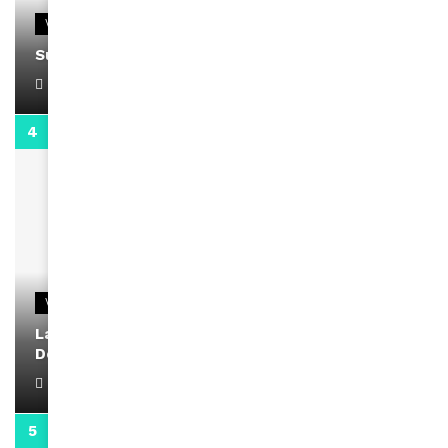
VIDEOS
Support Black Business Wee-kend
April 1, 2022
2:02
VIDEOS
La rubrique santé speciale coronavirus du
Docteur Makanda
April 1, 2022
0:13