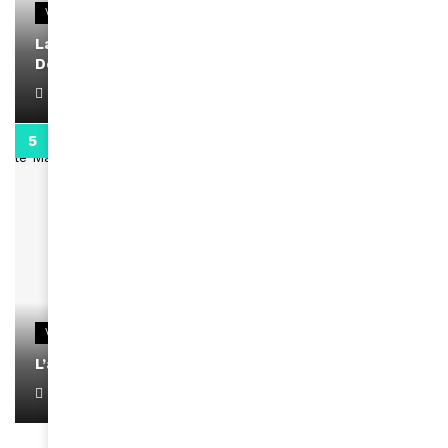
VIDEOS
La rubrique santé speciale coronavirus du
Docteur Makanda
April 1, 2022
0:13
VIDEOS
L’artiste Yoan s’exprime
January 1, 2022