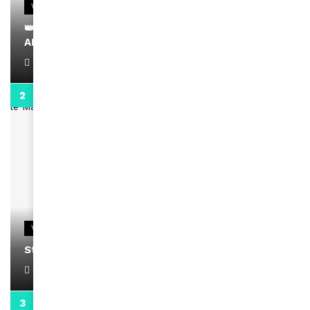
VIDEOS
👑 Remerciements à Ayden pour son message sur
AMINA, le Magazine de la Femme
April 1, 2022
0:13
VIDEOS
Stacy passe un message
April 1, 2022
0:13