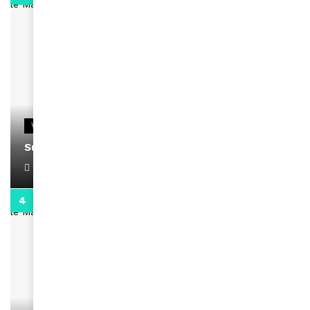
VIDEOS
Support Black Business Wee-kend
April 1, 2022
2:02