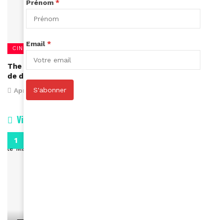
Prénom
*
Email
*
CINÉMA
The Defiant Ones, Dr.Dre et Jimmy Lovine le parcours
de deux artistes emblématiques
S'abonner
April 3, 2018
Vidéos
0:29