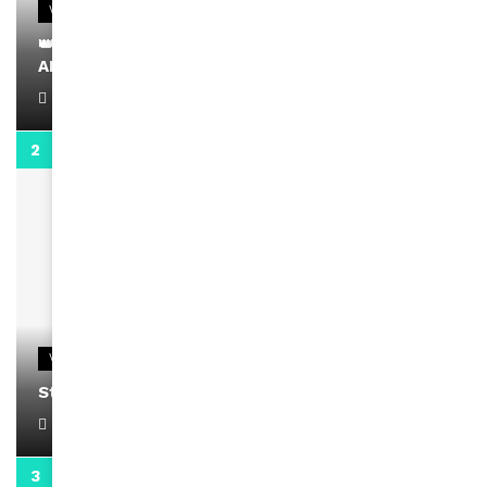
VIDEOS
👑 Remerciements à Ayden pour son message sur
AMINA, le Magazine de la Femme
April 1, 2022
0:13
VIDEOS
Stacy passe un message
April 1, 2022
0:13