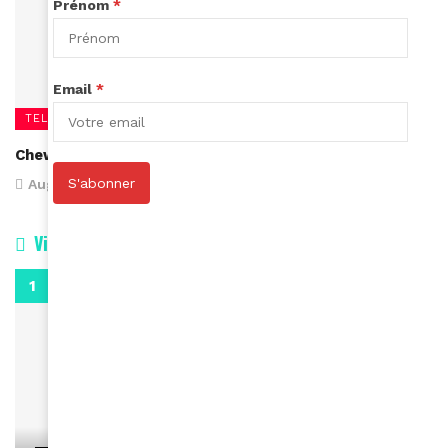
Prénom
*
Email
*
TELEVISION
Chewing Gum : le clap de fin
S'abonner
August 23, 2017
Vidéos
0:29