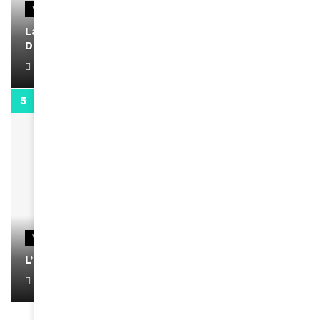
VIDEOS
La rubrique santé speciale coronavirus du
Docteur Makanda
April 1, 2022
0:13
VIDEOS
L’artiste Yoan s’exprime
January 1, 2022