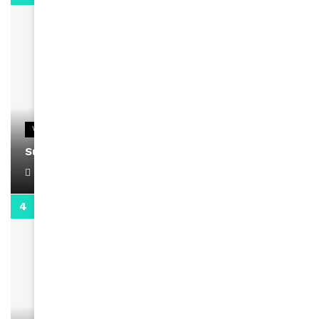
VIDEOS
Support Black Business Wee-kend
April 1, 2022
2:02