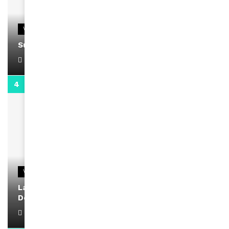
VIDEOS
Support Black Business Wee-kend
April 1, 2022
2:02
VIDEOS
La rubrique santé speciale coronavirus du
Docteur Makanda
April 1, 2022