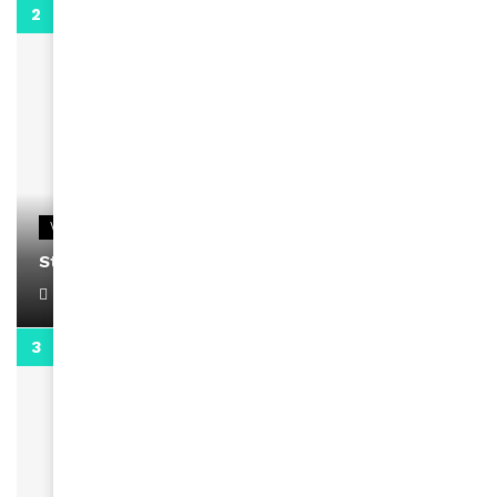
0:13
VIDEOS
Stacy passe un message
April 1, 2022
0:13