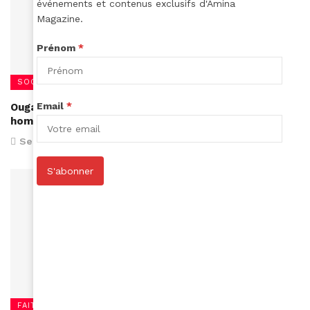
événements et contenus exclusifs d'Amina
Magazine.
Prénom
*
SOCIÉTÉ
Email
*
Ouganda : Une fillette de 8 ans arrêtée pour
homosexualité
September 8, 2016
S'abonner
FAITS DIVERS