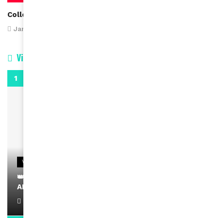
Collection de clitoris
January 19, 2016
Vidéos
0:29
VIDEOS
👑 Remerciements à Ayden pour son message sur
AMINA, le Magazine de la Femme
April 1, 2022