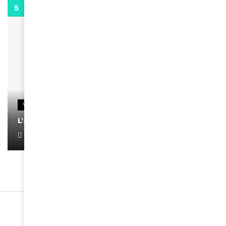
0:13
VIDEOS
L’artiste Yoan s’exprime
January 1, 2022