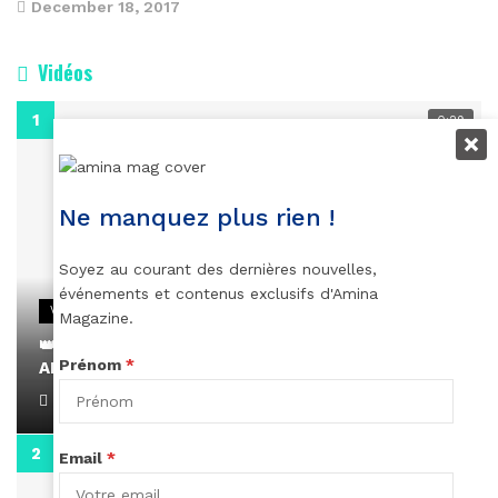
December 18, 2017
Vidéos
0:29
Ne manquez plus rien !
Soyez au courant des dernières nouvelles,
événements et contenus exclusifs d'Amina
VIDEOS
Magazine.
👑 Remerciements à Ayden pour son message sur
Prénom
*
AMINA, le Magazine de la Femme
April 1, 2022
0:13
Email
*