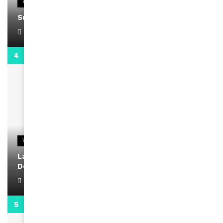
VIDEOS
Support Black Business Wee-kend
April 1, 2022
2:02
VIDEOS
La rubrique santé speciale coronavirus du
Docteur Makanda
April 1, 2022
0:13