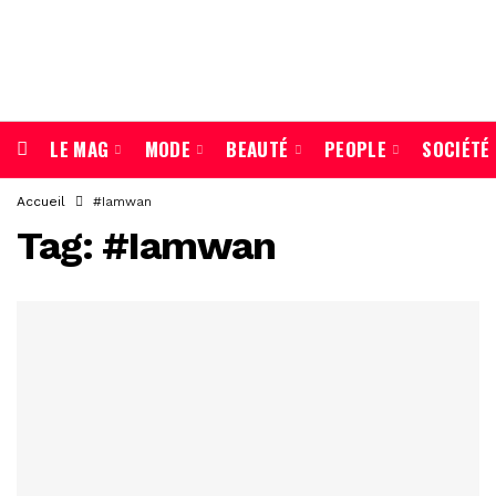
LE MAG
MODE
BEAUTÉ
PEOPLE
SOCIÉTÉ
Accueil
#Iamwan
Tag:
#Iamwan