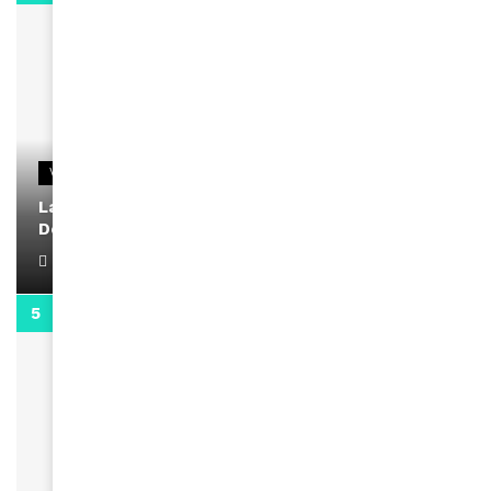
VIDEOS
La rubrique santé speciale coronavirus du
Docteur Makanda
April 1, 2022
0:13