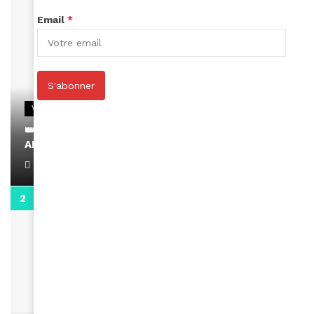
Email
*
S'abonner
VIDEOS
👑 Remerciements à Ayden pour son message sur
AMINA, le Magazine de la Femme
April 1, 2022
0:13