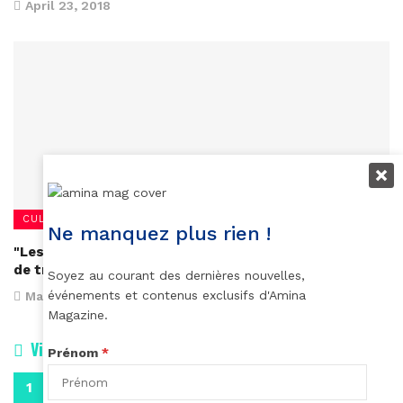
April 23, 2018
CULTURE
Ne manquez plus rien !
"Les figures de l'ombre" ou le parcours exceptionnel
de trois femmes noires à la Nasa
Soyez au courant des dernières nouvelles,
événements et contenus exclusifs d'Amina
March 7, 2017
Magazine.
Vidéos
Prénom
*
0:29