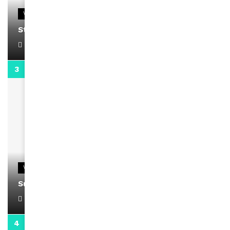
VIDEOS
Stacy passe un message
April 1, 2022
0:13
VIDEOS
Support Black Business Wee-kend
April 1, 2022
2:02