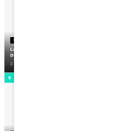
VIDEOS
La rubrique santé speciale coronavirus du
Docteur Makanda
April 1, 2022
0:13