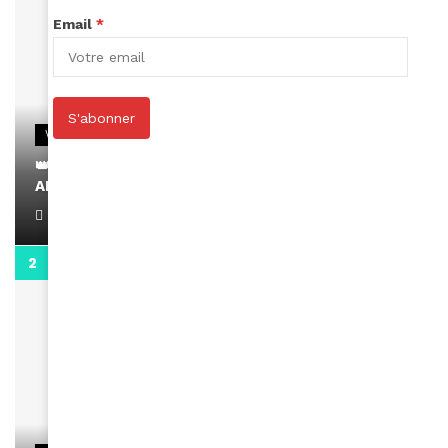
Email
*
S'abonner
VIDEOS
👑 Remerciements à Ayden pour son message sur
AMINA, le Magazine de la Femme
April 1, 2022
0:13