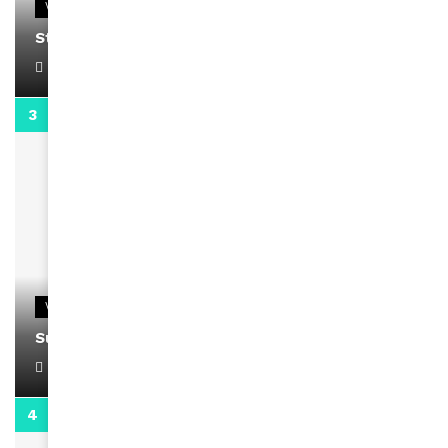
VIDEOS
Stacy passe un message
April 1, 2022
0:13
VIDEOS
Support Black Business Wee-kend
April 1, 2022
2:02