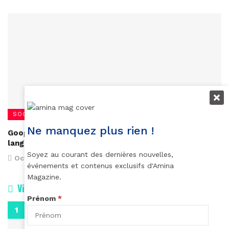
SOCIÉTÉ
Ne manquez plus rien !
Google développe des écouteurs qui traduisent 40
langues en temps réel
Soyez au courant des dernières nouvelles,
October 16, 2017
événements et contenus exclusifs d'Amina
Magazine.
Vidéos
Prénom
*
0:29