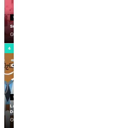
VIDEOS
Support Black Business Wee-kend
April 1, 2022
2:02
VIDEOS
La rubrique santé speciale coronavirus du
Docteur Makanda
April 1, 2022