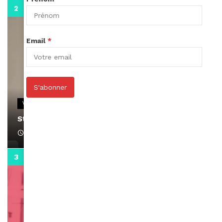
0:13
Email
*
S'abonner
VIDEOS
Stacy passe un message
April 1, 2022
0:13