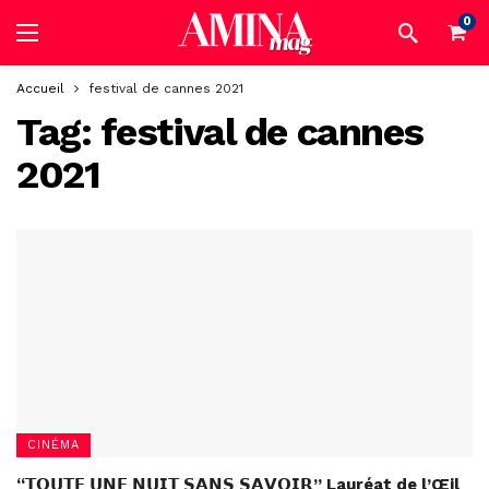
0
Accueil
festival de cannes 2021
Tag:
festival de cannes
2021
CINÉMA
“𝗧𝗢𝗨𝗧𝗘 𝗨𝗡𝗘 𝗡𝗨𝗜𝗧 𝗦𝗔𝗡𝗦 𝗦𝗔𝗩𝗢𝗜𝗥” Lauréat de l’Œil