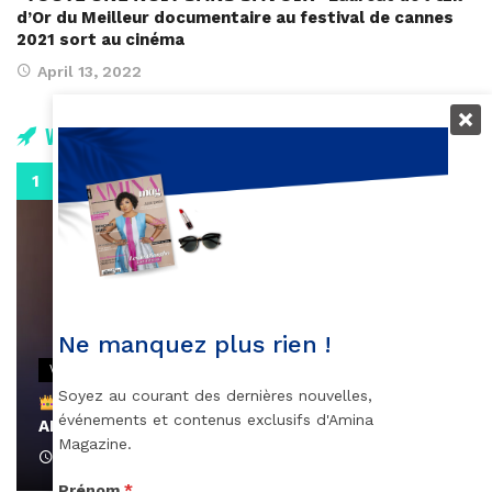
d’Or du Meilleur documentaire au festival de cannes
2021 sort au cinéma
April 13, 2022
Vidéos
0:29
Ne manquez plus rien !
VIDEOS
Soyez au courant des dernières nouvelles,
Remerciements à Ayden pour son message sur
événements et contenus exclusifs d'Amina
AMINA, le Magazine de la Femme
Magazine.
April 1, 2022
Prénom
*