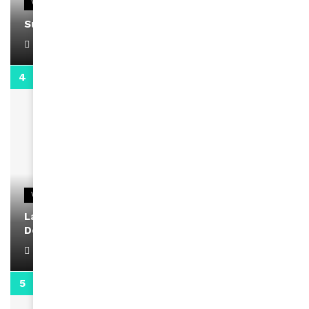
VIDEOS
Support Black Business Wee-kend
April 1, 2022
2:02
VIDEOS
La rubrique santé speciale coronavirus du
Docteur Makanda
April 1, 2022
0:13