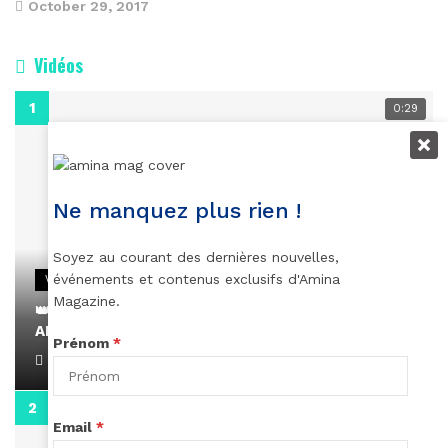
October 29, 2017
Vidéos
0:29
Ne manquez plus rien !
Soyez au courant des dernières nouvelles,
événements et contenus exclusifs d'Amina
VIDEOS
Magazine.
👑 Remerciements à Ayden pour son message sur
AMINA, le Magazine de la Femme
Prénom
*
April 1, 2022
0:13
Email
*