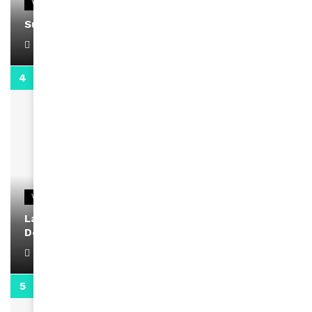
VIDEOS
Support Black Business Wee-kend
April 1, 2022
2:02
VIDEOS
La rubrique santé speciale coronavirus du
Docteur Makanda
April 1, 2022
0:13