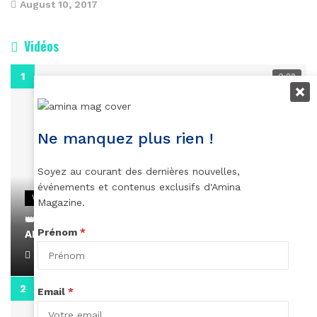
August 10, 2017
Vidéos
0:29
Ne manquez plus rien !
Soyez au courant des dernières nouvelles,
événements et contenus exclusifs d'Amina
VIDEOS
Magazine.
👑 Remerciements à Ayden pour son message sur
Prénom
*
AMINA, le Magazine de la Femme
April 1, 2022
0:13
Email
*