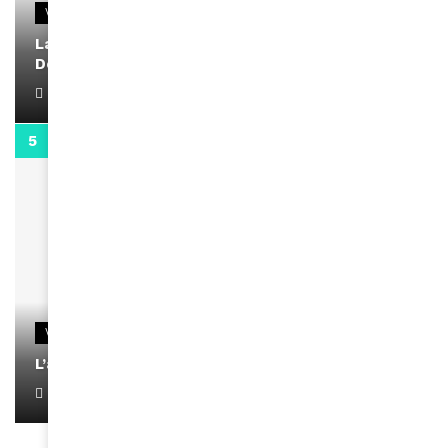
VIDEOS
La rubrique santé speciale coronavirus du
Docteur Makanda
April 1, 2022
0:13
VIDEOS
L’artiste Yoan s’exprime
January 1, 2022