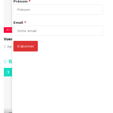
Prénom
*
Email
*
ACTUALITÉS
Vues d’Afrique sous forme numérique du 17 au 26 avril
S'abonner
April 16, 2020
Vidéos
0:29