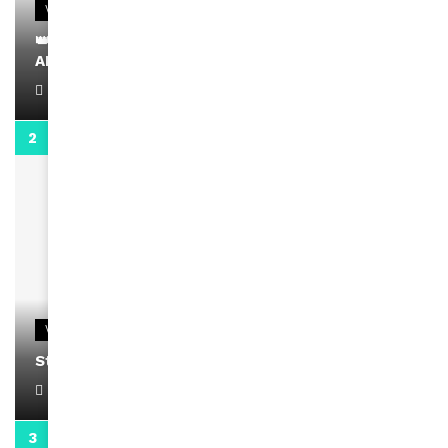
VIDEOS
👑 Remerciements à Ayden pour son message sur
AMINA, le Magazine de la Femme
April 1, 2022
0:13
VIDEOS
Stacy passe un message
April 1, 2022
0:13