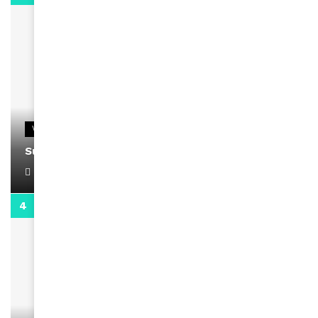
VIDEOS
Support Black Business Wee-kend
April 1, 2022
2:02