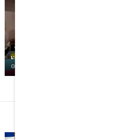
VIDEOS
L’artiste Yoan s’exprime
January 1, 2022