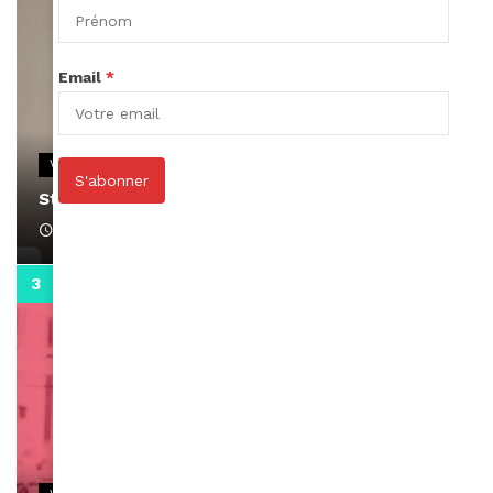
Email
*
VIDEOS
S'abonner
Stacy passe un message
April 1, 2022
0:13