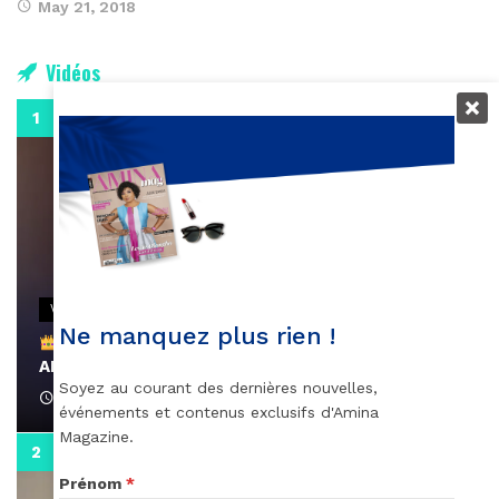
May 21, 2018
Vidéos
0:29
VIDEOS
Ne manquez plus rien !
Remerciements à Ayden pour son message sur
AMINA, le Magazine de la Femme
Soyez au courant des dernières nouvelles,
April 1, 2022
événements et contenus exclusifs d'Amina
Magazine.
0:13
Prénom
*