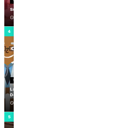
VIDEOS
Support Black Business Wee-kend
April 1, 2022
2:02
VIDEOS
La rubrique santé speciale coronavirus du
Docteur Makanda
April 1, 2022
0:13