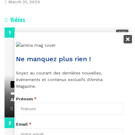
March 31, 2025
Vidéos
0:29
Ne manquez plus rien !
Soyez au courant des dernières nouvelles,
événements et contenus exclusifs d'Amina
VIDEOS
Magazine.
👑 Remerciements à Ayden pour son message sur
Prénom
*
AMINA, le Magazine de la Femme
April 1, 2022
0:13
Email
*