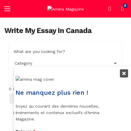
0
Write My Essay In Canada
What are you looking for?
Location
0
Objets trouvés
Ne manquez plus rien !
Filter
Trier Par
Soyez au courant des dernières nouvelles,
No listings found.
événements et contenus exclusifs d'Amina
Magazine.