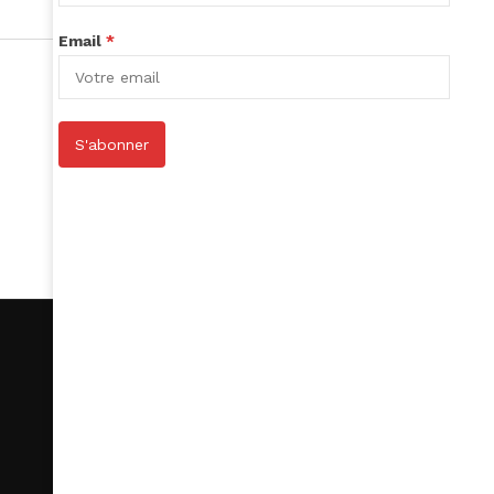
Email
*
S'abonner
S’abonner
Le Club