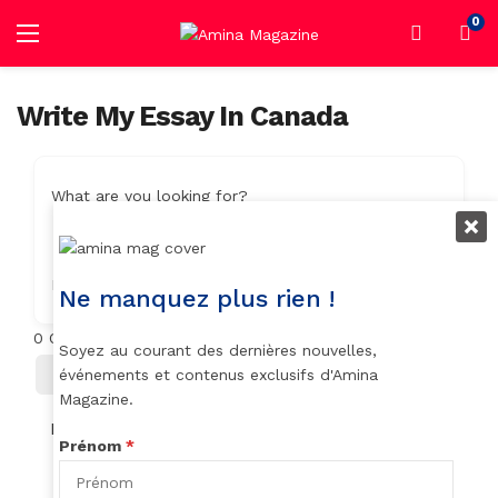
0
Write My Essay In Canada
What are you looking for?
Location
Ne manquez plus rien !
0
Objets trouvés
Soyez au courant des dernières nouvelles,
Filter
Trier Par
événements et contenus exclusifs d'Amina
Magazine.
No listings found.
Prénom
*