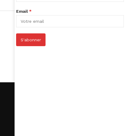
Email
*
S'abonner
S’abonner
Le Club