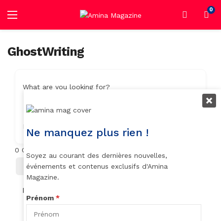
0
GhostWriting
What are you looking for?
Location
Ne manquez plus rien !
0
Objets trouvés
Soyez au courant des dernières nouvelles,
Filter
Trier Par
événements et contenus exclusifs d'Amina
Magazine.
No listings found.
Prénom
*