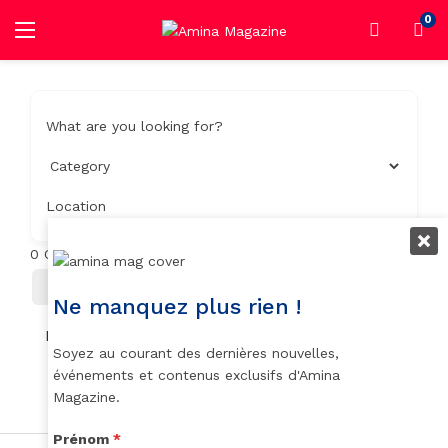
0
What are you looking for?
Location
0
Objets trouvés
Filter
Trier Par
Ne manquez plus rien !
No listings found.
Soyez au courant des dernières nouvelles,
événements et contenus exclusifs d'Amina
Magazine.
Prénom
*