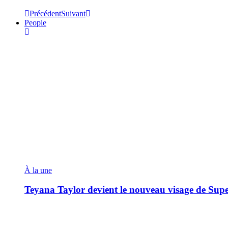
Précédent
Suivant
People
À la une
Teyana Taylor devient le nouveau visage de Sup