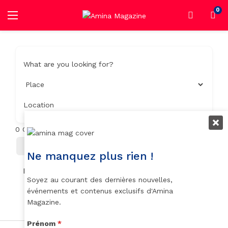
0
What are you looking for?
Location
0
Objets trouvés
Filter
Trier Par
Ne manquez plus rien !
No listings found.
Soyez au courant des dernières nouvelles,
événements et contenus exclusifs d'Amina
Magazine.
Prénom
*