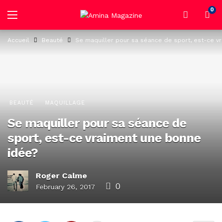
0
Accueil
Beauté
Se maquiller pour sa séance de sport, est-ce v
BEAUTÉ
MAQUILLAGE
Se maquiller pour sa séance de
sport, est-ce vraiment une bonne
idée?
Roger Calme
0
February 26, 2017