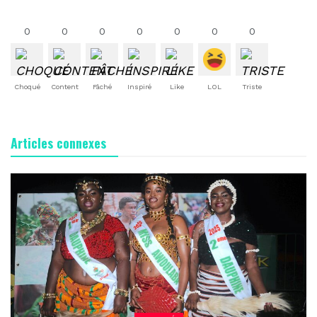
0
0
0
0
0
0
0
Choqué
Content
Fâché
Inspiré
Like
LOL
Triste
Articles connexes