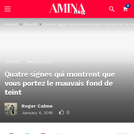
0
Accueil
Beauté
Quatre signes qui montrent que vous portez le ma
BEAUTÉ
MAQUILLAGE
Quatre signes qui montrent que
vous portez le mauvais fond de
teint
Roger Calme
0
January 4, 2018