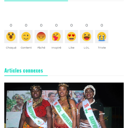
0
0
0
0
0
0
0
Choqué
Content
Fâché
Inspiré
Like
LOL
Triste
Articles connexes