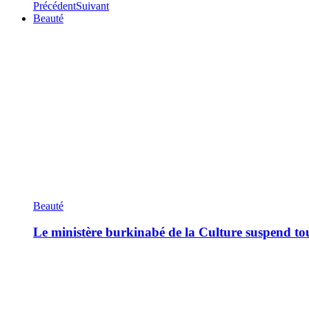
Précédent
Suivant
Beauté
Beauté
Le ministère burkinabé de la Culture suspend tous