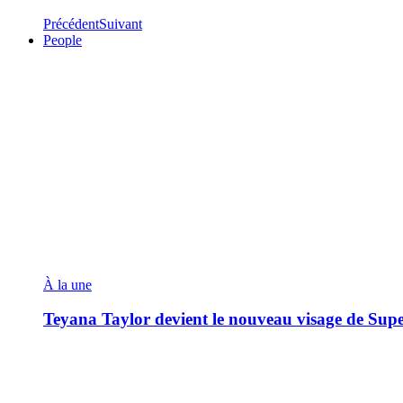
Précédent
Suivant
People
À la une
Teyana Taylor devient le nouveau visage de Sup