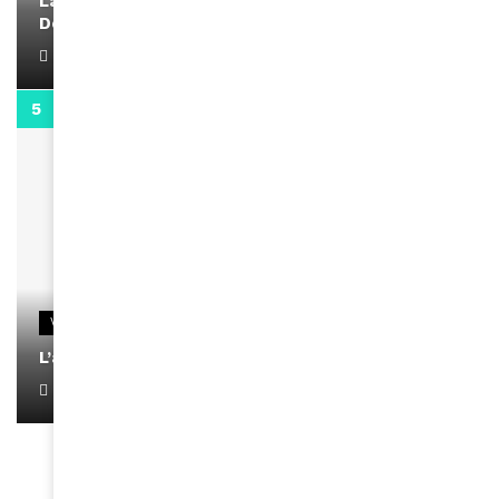
La rubrique santé speciale coronavirus du
Docteur Makanda
April 1, 2022
0:13
VIDEOS
L’artiste Yoan s’exprime
January 1, 2022