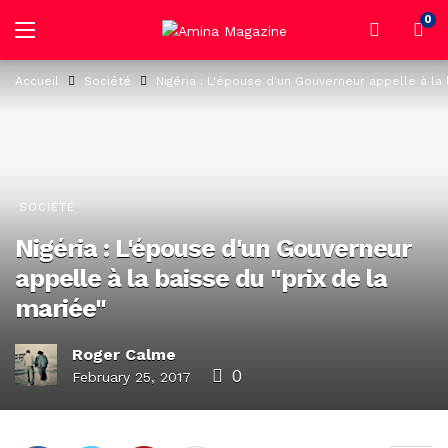
0
Accueil
Société
Nigéria : L'épouse d'un Gouverneur appelle à la 
SOCIÉTÉ
Nigéria : L'épouse d'un Gouverneur
appelle à la baisse du "prix de la
mariée"
Roger Calme
0
February 25, 2017