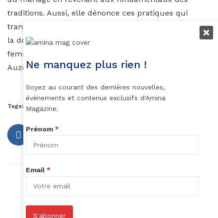
traditions. Aussi, elle dénonce ces pratiques qui
transforment ainsi “le prix de la mariée” équivalant à
la dot versée par la famille de l’homme à celle de la
femme, en transaction purement commerciale.
Ne manquez plus rien !
Auzouhat Gnaoré
Soyez au courant des dernières nouvelles,
événements et contenus exclusifs d'Amina
Tags:
mariage traditionnel
prix de la mariée
Magazine.
Prénom
*
Email
*
Article précédent
Déborah Lukumuena remporte le César du
meilleur second rôle féminin
S'abonner