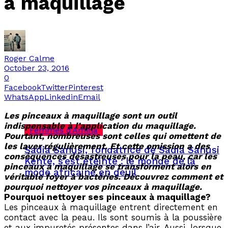
à maquillage
Roger Calme
October 23, 2016
0
Facebook
Twitter
Pinterest
WhatsApp
Linkedin
Email
Les pinceaux à maquillage sont un outil
indispensable à l’application du maquillage.
Femmes d'Amina
Pourtant, nombreuses sont celles qui omettent de
les laver régulièrement. Et cette omission a des
Sadia Sanusi, fondatrice de Sadia Sanusi
conséquences désastreuses pour la peau, car les
Kente, s’est éteinte : le monde de la
pinceaux à maquillage se transforment alors en
mode africaine en deuil
véritable foyer à bactéries. Découvrez comment et
pourquoi nettoyer vos pinceaux à maquillage.
Pourquoi nettoyer ses pinceaux à maquillage?
Les pinceaux à maquillage entrent directement en
contact avec la peau. Ils sont soumis à la poussière
et aux impuretés présentes dans l’air. Aussi, lorsque