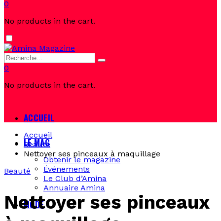
0
No products in the cart.
Dark
mode
0
No products in the cart.
ACCUEIL
Accueil
LE MAG
Beauté
Nettoyer ses pinceaux à maquillage
Obtenir le magazine
Événements
Beauté
Le Club d’Amina
Annuaire Amina
Nettoyer ses pinceaux
MODE