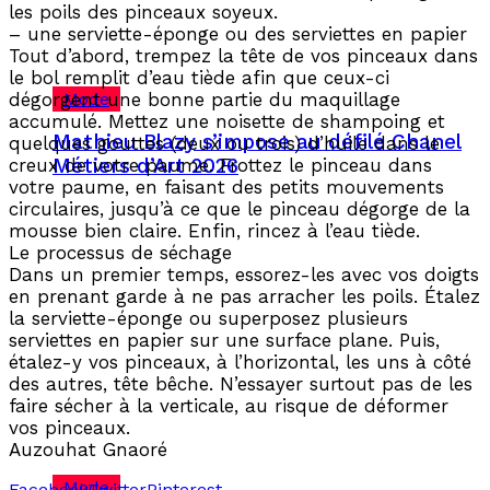
les poils des pinceaux soyeux.
– une serviette-éponge ou des serviettes en papier
Tout d’abord, trempez la tête de vos pinceaux dans
le bol remplit d’eau tiède afin que ceux-ci
Mode
dégorgent une bonne partie du maquillage
accumulé. Mettez une noisette de shampoing et
Mathieu Blazy s’impose au défilé Chanel
quelques gouttes (deux ou trois) d’huile dans le
Métiers d’Art 2026
creux de votre paume. Frottez le pinceau dans
votre paume, en faisant des petits mouvements
circulaires, jusqu’à ce que le pinceau dégorge de la
mousse bien claire. Enfin, rincez à l’eau tiède.
Le processus de séchage
Dans un premier temps, essorez-les avec vos doigts
en prenant garde à ne pas arracher les poils. Étalez
la serviette-éponge ou superposez plusieurs
serviettes en papier sur une surface plane. Puis,
étalez-y vos pinceaux, à l’horizontal, les uns à côté
des autres, tête bêche. N’essayer surtout pas de les
faire sécher à la verticale, au risque de déformer
vos pinceaux.
Auzouhat Gnaoré
Mode
Facebook
Twitter
Pinterest