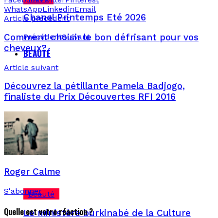
WhatsApp
Linkedin
Email
Chanel Printemps Eté 2026
Article précédent
Précédent
Suivant
Comment choisir le bon défrisant pour vos
cheveux?
BEAUTÉ
Article suivant
Découvrez la pétillante Pamela Badjogo,
finaliste du Prix Découvertes RFI 2016
Roger Calme
S'abonner
Beauté
Quelle est votre réaction ?
Le ministère burkinabé de la Culture