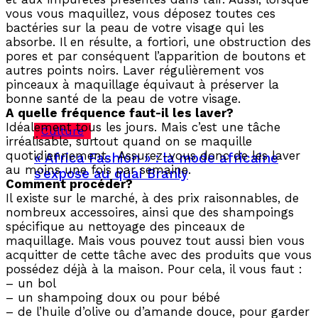
vous vous maquillez, vous déposez toutes ces
bactéries sur la peau de votre visage qui les
absorbe. Il en résulte, a fortiori, une obstruction des
pores et par conséquent l’apparition de boutons et
autres points noirs. Laver régulièrement vos
pinceaux à maquillage équivaut à préserver la
bonne santé de la peau de votre visage.
A quelle fréquence faut-il les laver?
Idéalement tous les jours. Mais c’est une tâche
Culture
irréalisable, surtout quand on se maquille
quotidiennement. Assurez-vous donc de les laver
« Africa Fashion » : la mode africaine
au moins une fois par semaine.
s’expose au quai Branly
Comment procéder?
Il existe sur le marché, à des prix raisonnables, de
nombreux accessoires, ainsi que des shampoings
spécifique au nettoyage des pinceaux de
maquillage. Mais vous pouvez tout aussi bien vous
acquitter de cette tâche avec des produits que vous
possédez déjà à la maison. Pour cela, il vous faut :
– un bol
– un shampoing doux ou pour bébé
– de l’huile d’olive ou d’amande douce, pour garder