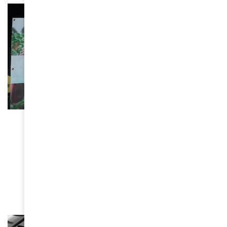
BEAUTÉ
Le ministère burkinabé de la
Culture suspend tous les
concours de beauté sur son
territoire
June 16, 2026