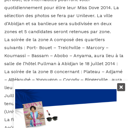
quotidiennement pour élire leur Miss Dove 2014. La
sélection des photos se fera par Unilever. La ville
d’Abidjan et sa banlieue sera subdivisée en deux
zones et 5 candidates seront retenues par zone.
La soirée de la zone A composé des quartiers
suivants : Port- Bouet – Treichville – Marcory –
Koumassi – Bassam – Abobo – Anyama, aura lieu à la
salle de l’hôtel Pullman à Abidjan le 18 juillet 2014 :
La soirée de la zone B concernant : Plateau – Adjamé
– Attékoubé – Yopougon – Cocody – Bingerville, aura
lieu le 26 Juillet à la salle de l’hôtel Pullman le 26
Juillet 2014 : les candidates défileront dans une
tenue au choix, puis dans une tenue en pagne
(Uniwax) Dove conçue par un des stylistes locaux.
La finale se tiendra à l’espace conceptuel Abidjan le 2
Août 2014 sous le parrainage du créateur
ELIE