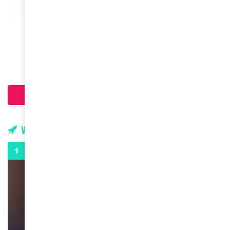
BEAUTÉ
Comment bien choisir son modèle de soutien-
gorge
February 9, 2024
Chargement...
Vidéos
0:29