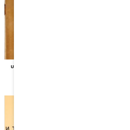
BEAUTÉ
Une IA désigne Miss Guadeloupe comme nouvelle
Miss France 2025
December 11, 2024