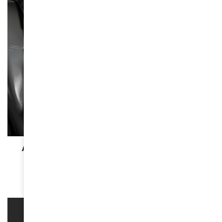
BEAUTÉ
Avion : le siège qui ruine votre glow (et celui qui
sauve votre peau)
March 23, 2026