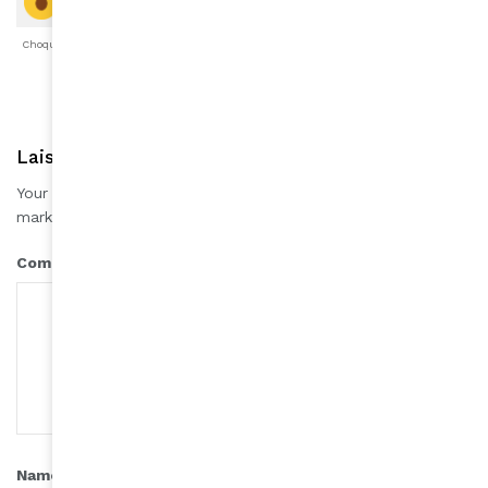
Choqué
Content
Fâché
Inspiré
Like
LOL
Triste
Laisser une réponse
Your email address will not be published.
Required fields are
*
marked
*
Comment
*
Name