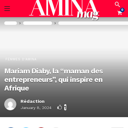
0
Accueil
Femmes d'Amina
Mariam Diaby, la “maman des entrepreneu
FEMMES D'AMINA
Mariam Diaby, la “maman des
entrepreneurs”, qui inspire en
Afrique
Rédaction
1
January 8, 2024