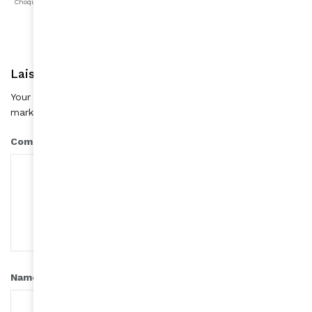
Choqué
Content
Fâché
Inspiré
Like
LOL
Triste
Laisser une réponse
Your email address will not be published.
Required fields are
*
marked
*
Comment
*
Name