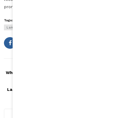
promotrice de l’entrepreneuriat féminin reçu à Kigali.
Tags:
Distinctions
Entrepreneure africaine
Lame Afrique
Mariam Diaby
ONG
Article précédent
Whitley Isa : son projet autour du cheveu naturel
Article suivant
La rugby woman Anne-Cécile Ciofani s’associe à
Blissim pour célébrer la beauté