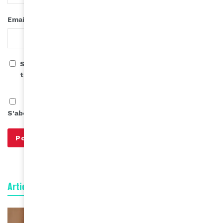
*
Email
Save my name, email, and website in this browser for
the next time I comment.
S'abonner à notre infolettre
Articles connexes