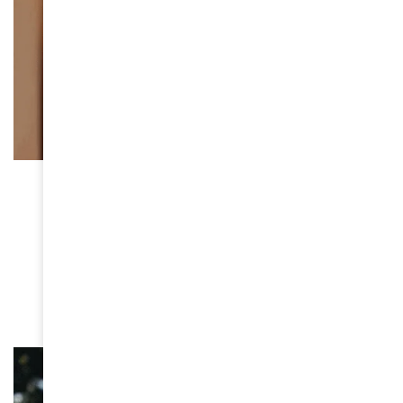
FEMMES D'AMINA
Sadia Sanusi, fondatrice de
Sadia Sanusi Kente, s’est
éteinte : le monde de la mode
africaine en deuil
June 16, 2026