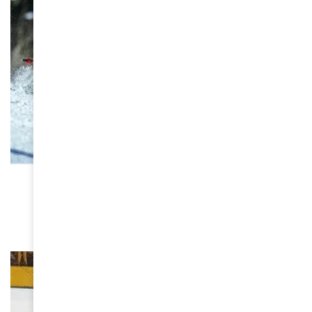
FEMMES D'AMINA
Mialitiana Clerc, une skieuse malgache aux JO
d’Hiver 2026
March 10, 2026