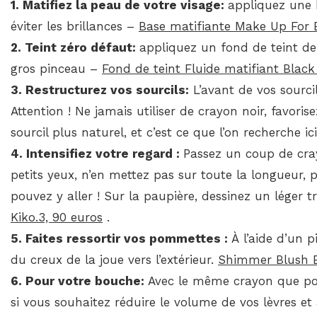
1. Matifiez la peau de votre visage:
appliquez une 
éviter les brillances –
Base matifiante Make Up For E
2. Teint zéro défaut:
appliquez un fond de teint de 
gros pinceau –
Fond de teint Fluide matifiant Blac
3. Restructurez vos sourcils:
L’avant de vos sourcil 
Attention ! Ne jamais utiliser de crayon noir, favo
sourcil plus naturel, et c’est ce que l’on recherche ic
4. Intensifiez votre regard :
Passez un coup de crayo
petits yeux, n’en mettez pas sur toute la longueur, 
pouvez y aller ! Sur la paupière, dessinez un léger t
Kiko.3, 90 euros
.
5. Faites ressortir vos pommettes :
À l’aide d’un 
du creux de la joue vers l’extérieur.
Shimmer Blush B
6.
Pour votre bouche
:
Avec le même crayon que pour 
si vous souhaitez réduire le volume de vos lèvres et 