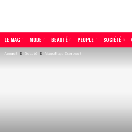
LE MAG
MODE
BEAUTÉ
PEOPLE
SOCIÉTÉ
Accueil
Beauté
Maquillage Express !