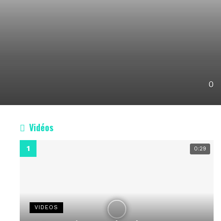
0
Vidéos
0:29
VIDEOS