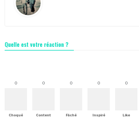
Quelle est votre réaction ?
0
0
0
0
0
Choqué
Content
Fâché
Inspiré
Like