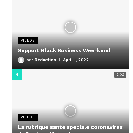
VIDEOS
Support Black Business Wee-kend
par
Rédaction
April 1, 2022
2:02
VIDEOS
La rubrique santé speciale coronavirus