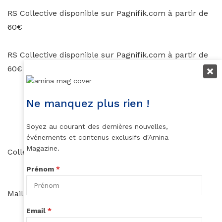
RS Collective disponible sur Pagnifik.com à partir de
60€
RS Collective disponible sur Pagnifik.com à partir de
60€
Ne manquez plus rien !
Collection Adama Paris 2016
Soyez au courant des dernières nouvelles,
événements et contenus exclusifs d'Amina
Magazine.
Collection Etam Ethnic 2016 à 25.99 en boutique
Prénom
*
Maillot wax disponible sur pagnifik.com
Email
*