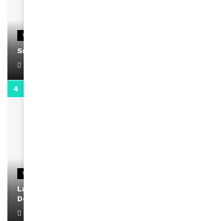
VIDEOS
Support Black Business Wee-kend
April 1, 2022
2:02
VIDEOS
La rubrique santé speciale coronavirus du
Docteur Makanda
April 1, 2022