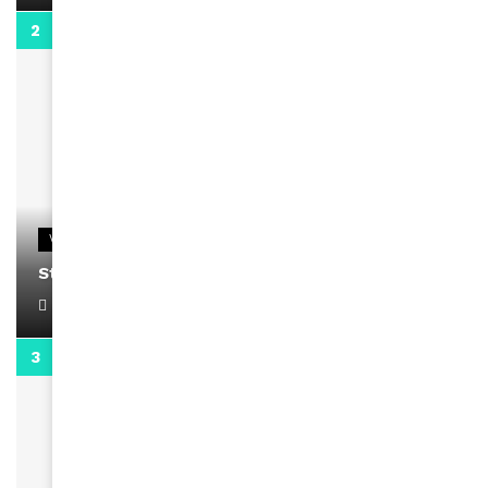
0:13
VIDEOS
Stacy passe un message
April 1, 2022
0:13