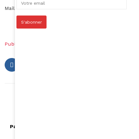
Maillot Wax disponible sur boutikla.com à 32€
A vous de choisir !!!!
S'abonner
Par Sylvie Ouattara
Publier
Modifier
Article précédent
Jeux concours : Le Musée du Quai Branly/
Jacques Chirac fête ses 10 ans
Article suivant
Participez toutes au Cartier Women's Initiative
Awards!