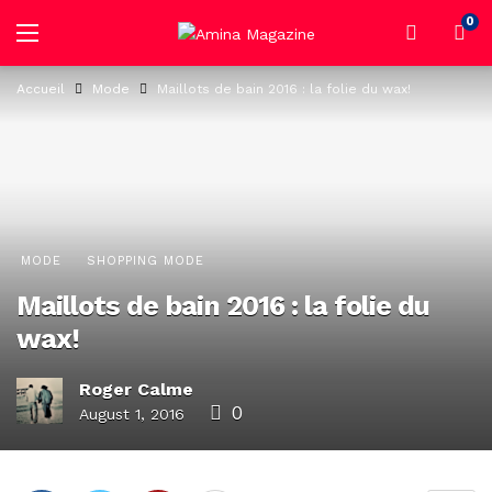
0
Accueil
Mode
Maillots de bain 2016 : la folie du wax!
MODE
SHOPPING MODE
Maillots de bain 2016 : la folie du
wax!
Roger Calme
0
August 1, 2016