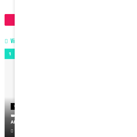
Charger plus d'articles
Vidéos
0:29
VIDEOS
👑 Remerciements à Ayden pour son message sur
AMINA, le Magazine de la Femme
April 1, 2022