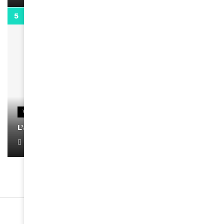
0:13
VIDEOS
L’artiste Yoan s’exprime
January 1, 2022