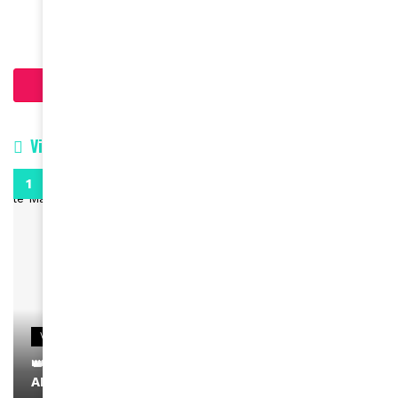
March 10, 2025
Charger plus d'articles
Vidéos
0:29
VIDEOS
👑 Remerciements à Ayden pour son message sur
AMINA, le Magazine de la Femme