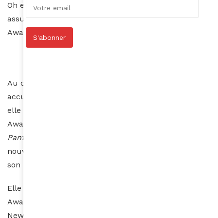
Oh et Jesse Tyler Ferguson. La mise en scène sera
assurée par Saheem Ali, réalisateur nommé aux Tony
Awards.
S'abonner
Au cours de sa carrière, Lupita Nyong’o aura
accumulé nombre de prix et de distinctions. Ainsi,
elle fait l’objet d’une nomination aux NAACP Image
Awards pour le rôle de Nakia qu’elle tient dans
Black
Panther
de Marvel. En 2022, rebelotte, c’est une
nouvelle nomination aux NAACP Image Awards pour
son rôle dans
Black Panther: Wakanda Forever
.
Elle est également nommée aux Screen Actors Guild
Awards, et reçoit le prix de la meilleure actrice de la
New York Film Critics Association et un NAACP Image