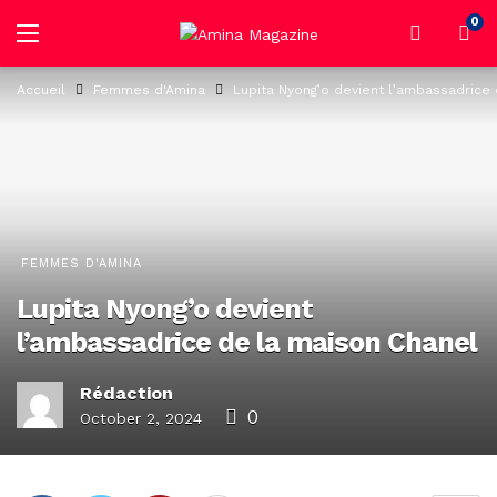
0
Accueil
Femmes d'Amina
Lupita Nyong’o devient l’ambassadrice
FEMMES D'AMINA
Lupita Nyong’o devient
l’ambassadrice de la maison Chanel
Rédaction
0
October 2, 2024