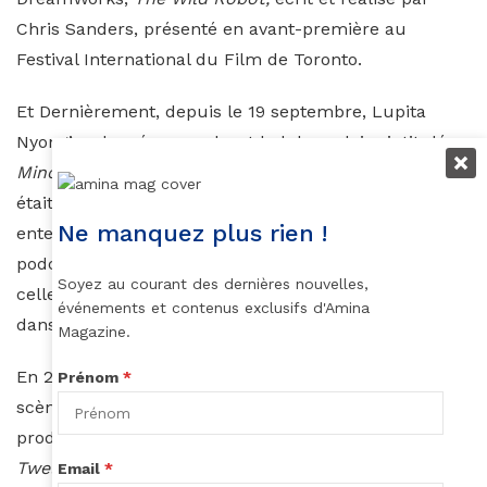
Chris Sanders, présenté en avant-première au
Festival International du Film de Toronto.
Et Dernièrement, depuis le 19 septembre, Lupita
Nyong’o a lancé son podcast hebdomadaire intitulé
Mind Your Own
. Cette idée lui est venue alors qu’elle
était coincée dans les embouteillages et souhaitait
Ne manquez plus rien !
entendre une histoire de son pays, le Kenya. Dans son
podcast, elle partage des histoires de sa vie et de
Soyez au courant des dernières nouvelles,
celle de personnes issues de la diaspora africaine
événements et contenus exclusifs d'Amina
dans six langues africaines.
Magazine.
En 2025, Lupita Nyong’o fera son grand retour sur
Prénom
*
scène pour interpréter le rôle de Viola dans la
production estivale de
Shakespeare in the Park
,
Twelfth Night,
aux côtés de Peter Dinklage, Sandra
Email
*