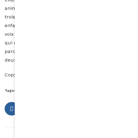
animée
Super Sema,
qui est revenue pour une
troisième saison en 2023, centrée sur le premier
enfant super-héros d’Afrique. Elle prête également sa
voix à la série documentaire de Discovery,
Serengeti
,
qui explore le quotidien des animaux vivant dans le
parc national du Serengeti en Tanzanie, et lui a valu
deux nominations aux Emmy Awards.
Copyright CHANEL
Tags:
Chanel
femmeinspirante
lupitanyong'o
Article précédent