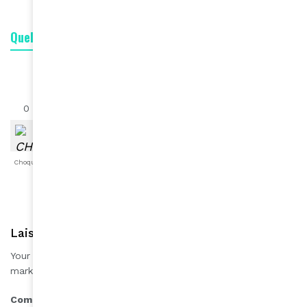
Quelle est votre réaction ?
0
0
0
0
0
0
0
Choqué
Content
Fâché
Inspiré
Like
LOL
Triste
Laisser une réponse
Your email address will not be published.
Required fields are
*
marked
*
Comment