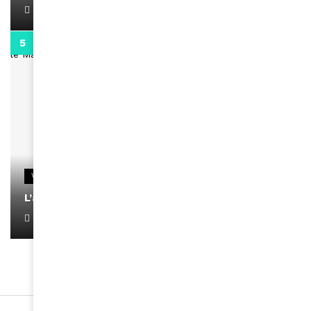
April 1, 2022
0:13
VIDEOS
L’artiste Yoan s’exprime
January 1, 2022