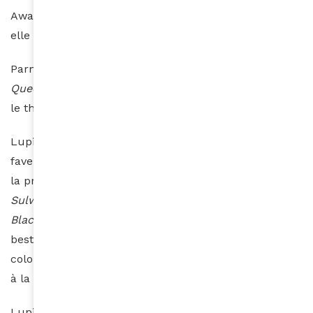
Award pour le film d’horreur de Jordan Peele,
Us
, où
elle interprète les rôles d’Adelaide et de Red.
Parmi ses autres films, on compte
Little Monsters,
Queen of Katwe, Star Wars : Le Réveil de la Force
et
le thriller d’Universal,
The 355.
Lupita Nyong’o est une femme très engagée en
faveur des enfants. En effet, en 2020, elle prête pour
la première fois sa voix à un livre pour enfants,
Sulwe
, pour la série Netflix
Bookmarks: Celebrating
Black Voices,
qui lui vaut un Emmy Award.
Sulwe
, élu
bestseller n°1 par le
New York Times
, aborde le
colorisme, cette discrimination qui touche les enfants
à la peau foncée.
Lupita Nyong’o est productrice exécutive de la série