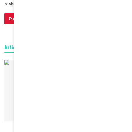
S'abonner à notre infolettre
Articles connexes
FEMMES D'AMINA
Sadia Sanusi, fondatrice de