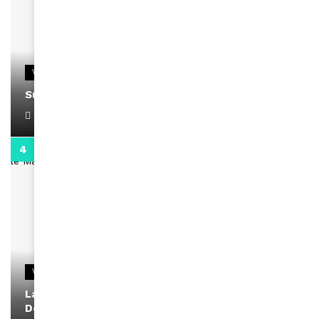
VIDEOS
Support Black Business Wee-kend
April 1, 2022
2:02
VIDEOS
La rubrique santé speciale coronavirus du
Docteur Makanda