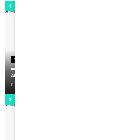
0:29
VIDEOS
👑 Remerciements à Ayden pour son message sur
AMINA, le Magazine de la Femme
April 1, 2022
0:13