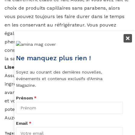
choix de produits capillaires sans parabens, alors
vous pouvez toujours les faire durer dans le temps
en les conservant au réfrigérateur. Vous pouvez
également opter pour des produits contenant du
phenoxyethanol, un autre conservateur, mais
considéré comme le moins dangereux de tous pour
Ne manquez plus rien !
la santé.
Lisez les étiquettes de vos produits
Soyez au courant des dernières nouvelles,
Assurez-vous de toujours vérifier la liste des
événements et contenus exclusifs d'Amina
ingrédients qui composent votre produit capillaire
Magazine.
avant de l’acheter. Cela évitera à exposer vos cheveux
Prénom
*
et votre cuir chevelu à des produits qui leur sont
potentiellement dommageables.
Auzouhat Gnaoré
Email
*
Tags:
cheveux afro
paraben