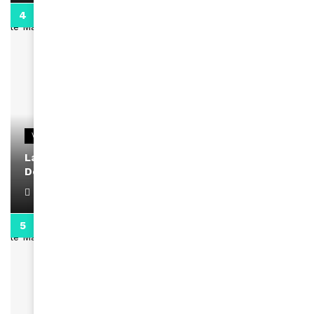
2:02
VIDEOS
La rubrique santé speciale coronavirus du
Docteur Makanda
April 1, 2022
0:13