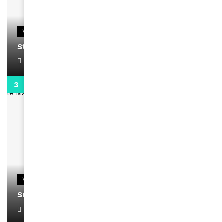
VIDEOS
Stacy passe un message
April 1, 2022
0:13
VIDEOS
Support Black Business Wee-kend
April 1, 2022