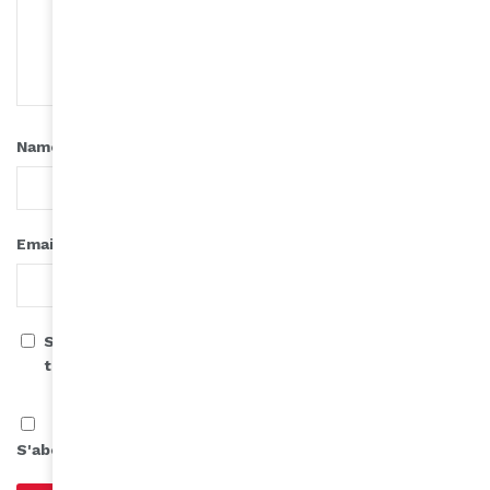
*
Name
*
Email
Save my name, email, and website in this browser for
the next time I comment.
S'abonner à notre infolettre