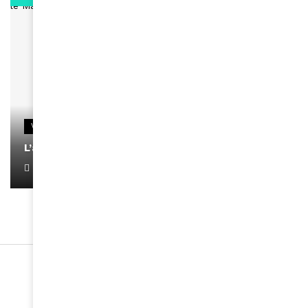
VIDEOS
L’artiste Yoan s’exprime
January 1, 2022