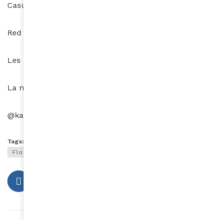
Casual n°1 : Total look
Charlise
(Pantalon + Haut)
Red Carpet : Robe
Eric Tibuch,
Les bijoux : Julien d’Orcel
La montre : Charriol.
@karine_Oriot
Tags:
Flora Coquerel;Miss France 2014;mode;look;fashion