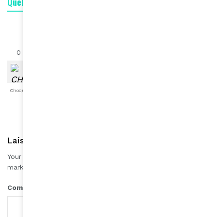
Quelle est votre réaction ?
0
0
0
0
0
0
0
Choqué
Content
Fâché
Inspiré
Like
LOL
Triste
Laisser une réponse
Your email address will not be published.
Required fields are
*
marked
*
Comment