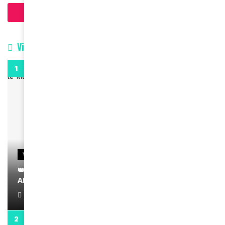
Charger plus d'articles
Vidéos
0:29
VIDEOS
👑 Remerciements à Ayden pour son message sur
AMINA, le Magazine de la Femme
April 1, 2022
0:13