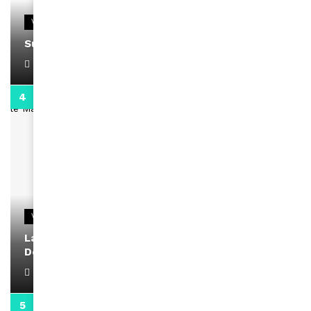
VIDEOS
Support Black Business Wee-kend
April 1, 2022
2:02
VIDEOS
La rubrique santé speciale coronavirus du
Docteur Makanda
April 1, 2022
0:13