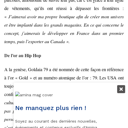
de vêtements, qu’ils ont réussi à dépasser les frontières :
«
J’aimerai avoir ma propre boutique afin de créer mon univers
et être implanté dans les grands magasins. En ce qui concerne le
concept, j’aimerais le développer en France dans un premier
temps, puis l’exporter au Canada ».
De l’or au Hip Hop
A la genèse, Goldaia 79 a été nommée de cette façon en référence
à l’or « Gold » et au numéro atomique de l’or : 79. Les USA ont
toujours été au cœur de l’inspiration de la marque comme le
confirme Oula son créateur : «
Ce qui me passionne dans la
culture Hip Hop Américaine c’est leur souci du détail, ils n’ont
Ne manquez plus rien !
pas peur d’innover. Tout est travaillé afin de faire voyager la
personne qui regarde le travail. Au-delà leur professionnalisme,
Soyez au courant des dernières nouvelles,
c’est leur mentalité qui me pousse à me surpasser
». Son
événements et contenus exclusifs d'Amina