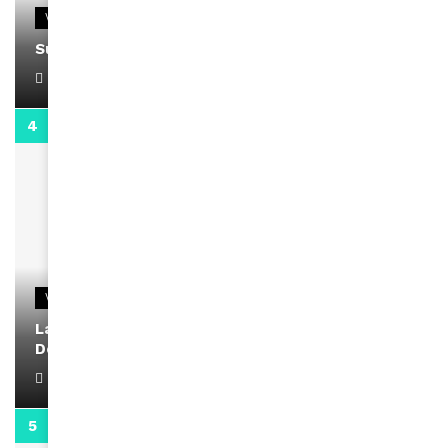
VIDEOS
Support Black Business Wee-kend
April 1, 2022
2:02
VIDEOS
La rubrique santé speciale coronavirus du
Docteur Makanda
April 1, 2022
0:13