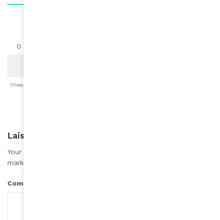
0
0
0
0
0
0
0
Choqué
Content
Fâché
Inspiré
Like
LOL
Triste
Laisser une réponse
Your email address will not be published.
Required fields are
*
marked
*
Comment