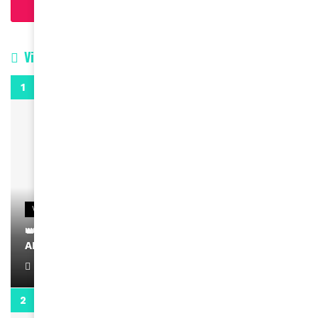
Charger plus d'articles
Vidéos
0:29
VIDEOS
👑 Remerciements à Ayden pour son message sur
AMINA, le Magazine de la Femme
April 1, 2022
0:13