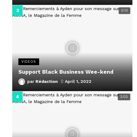
0:13
VIDEOS
Support Black Business Wee-kend
par
Rédaction
April 1, 2022
2:02