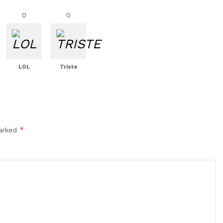
0
0
LOL
Triste
*
marked