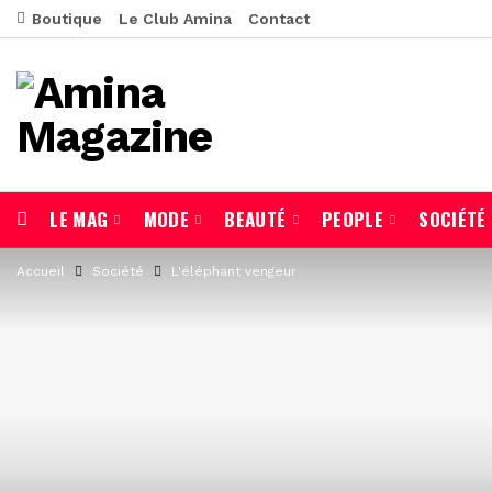
Boutique
Le Club Amina
Contact
LE MAG
MODE
BEAUTÉ
PEOPLE
SOCIÉTÉ
Accueil
Société
L'éléphant vengeur