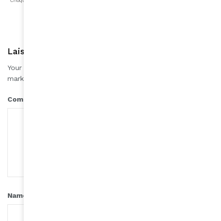
Choqué
Content
Fâché
Inspiré
Like
LOL
Triste
Laisser une réponse
Your email address will not be published.
Required fields are
*
marked
*
Comment
*
Name