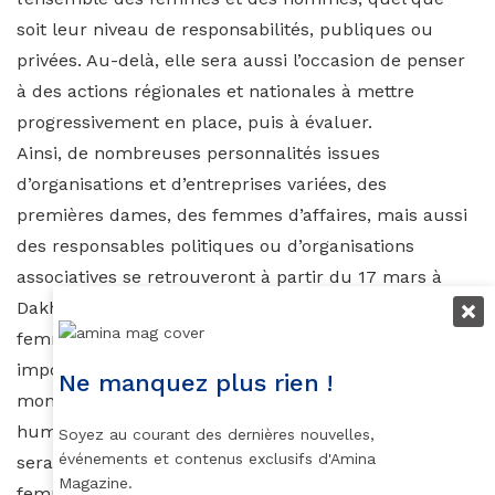
soit leur niveau de responsabilités, publiques ou
privées. Au-delà, elle sera aussi l’occasion de penser
à des actions régionales et nationales à mettre
progressivement en place, puis à évaluer.
Ainsi, de nombreuses personnalités issues
d’organisations et d’entreprises variées, des
premières dames, des femmes d’affaires, mais aussi
des responsables politiques ou d’organisations
associatives se retrouveront à partir du 17 mars à
Dakhla. Parallèlement à la session dédiée aux
femmes africaines, de nombreux autres thèmes
importants seront traités comme l’intégration
Ne manquez plus rien !
mondiale de l’Afrique, la sécurité alimentaire et
humaine, ou encore l’éducation. Un événement qui
Soyez au courant des dernières nouvelles,
événements et contenus exclusifs d'Amina
sera l’occasion pour Amina de rencontrer ces
Magazine.
femmes qui se battent au quotidien pour la