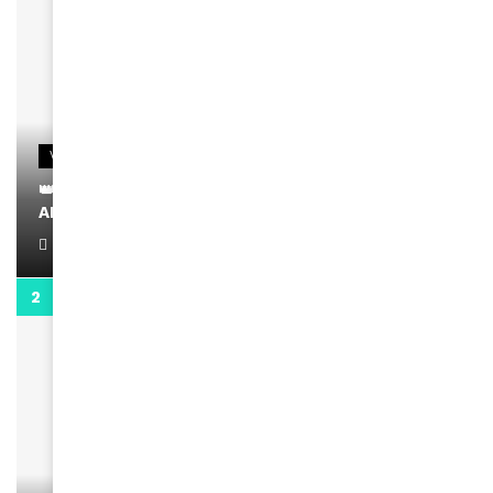
VIDEOS
👑 Remerciements à Ayden pour son message sur
AMINA, le Magazine de la Femme
April 1, 2022
0:13