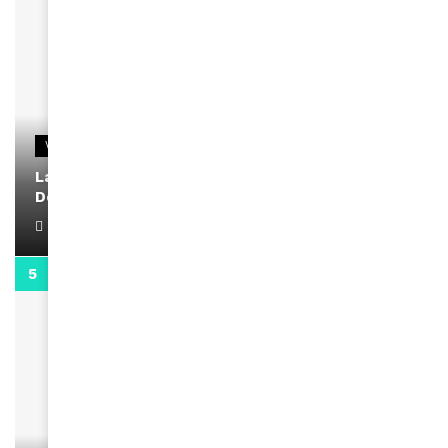
VIDEOS
La rubrique santé speciale coronavirus du
Docteur Makanda
April 1, 2022
0:13