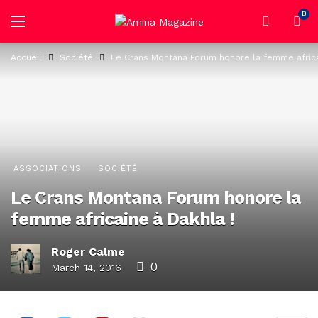
0
Accueil
Société
Le Crans Montana Forum honore la femme africa
ASSOCIATIONS
SOCIÉTÉ
Le Crans Montana Forum honore la
femme africaine à Dakhla !
Roger Calme
0
March 14, 2016