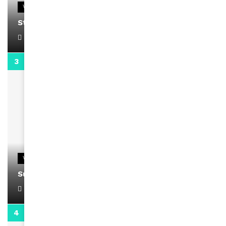
VIDEOS
Stacy passe un message
April 1, 2022
0:13
VIDEOS
Support Black Business Wee-kend
April 1, 2022
2:02