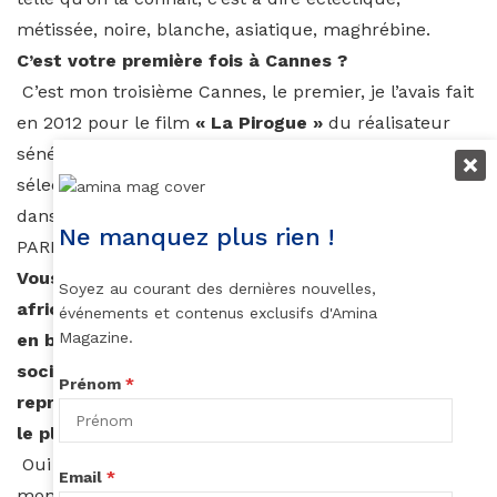
métissée, noire, blanche, asiatique, maghrébine.
C’est votre première fois à Cannes ?
C’est mon troisième Cannes, le premier, je l’avais fait
en 2012 pour le film
« La Pirogue »
du réalisateur
sénégalais
Moussa Touré
, seul film africain
sélectionné en compétition au Festival de Cannes
dans la section
Un Certain Regard
. Et avec L’OREAL
Ne manquez plus rien !
PARIS c’est ma deuxième montée des marches.
Vous êtes une bloggeuse influente de la beauté
Soyez au courant des dernières nouvelles,
africaine où votre photo en tenue haute couture
événements et contenus exclusifs d'Amina
Magazine.
en bas des marches, a fait le buzz sur les réseaux
sociaux.
Est-ce un honneur pour vous de
Prénom
*
représenter la beauté africaine sur le tapis rouge
le plus médiatisé au monde ?
Oui c’est un honneur car nous vivons dans un
Email
*
monde où la représentation de la beauté est à