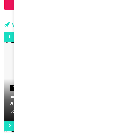
Charger plus d'articles
Vidéos
0:29
VIDEOS
👑 Remerciements à Ayden pour son message sur
AMINA, le Magazine de la Femme
April 1, 2022
0:13