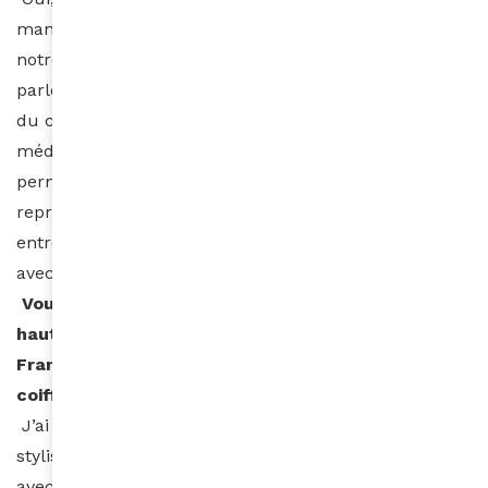
manque cruel de représentations et réussites dans
notre communauté. Les médias mainstream ne
parlent jamais des réussites issues des banlieues ou
du continent africain. La naissance de tous ces
médias qui mettent en avant la richesse du continent
permet déjà à de nombreuses personnes de
reprendre confiance en elles, et les grandes
entreprises savent que désormais il faut composer
avec tout les acteurs de cette génération.
Vous avez monté les marches avec une robe
haute couture et pochette Elisabetta
Franchi.
Comment avez-vous choisi votre tenue et
coiffure ?
J’ai la chance d’avoir un ami qui est un super
styliste. Il s’appelle Grégory Ambroisine et a travaillé
avec de grands artistes et magazines internationaux