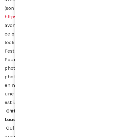
(son compte instagram
https://www.instagram.com/gregambroisine/
) Nous
avons fait un shopping presse ensemble, je lui ai dit
ce que je recherchais et il m’a fait des propositions de
look. J’ai opté pour la tenue que je portais au
Festival.
Pour la coiffure, c’est en regardant les albums
photos de ma mère. Et je suis retombée sur une
photo de ma tante qui s’appelle Bouchra, une photo
en noir et blanc où elle portait cette coiffure. C’est
une coiffure de l’ethnie des haoussas dont ma mère
est issue. Je voulais porter une coiffure de chez moi.
C’était une volonté de votre part d’avoir une
touche afro ?
Oui c’était une volonté comme la foi précédente
quand j’ai porté mon gros afro car après tout, je suis