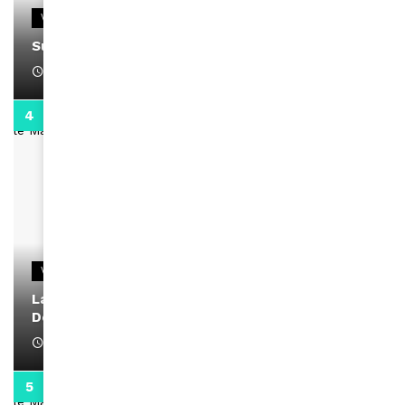
VIDEOS
Support Black Business Wee-kend
April 1, 2022
2:02
VIDEOS
La rubrique santé speciale coronavirus du
Docteur Makanda
April 1, 2022
0:13