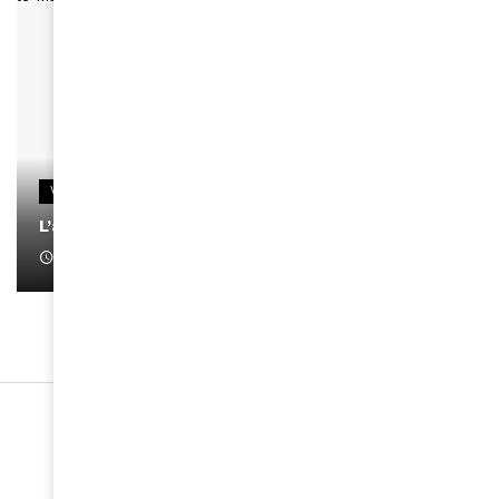
VIDEOS
L’artiste Yoan s’exprime
January 1, 2022