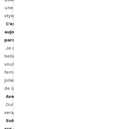
une femme africaine et ces types de coiffures ou
styles font parties de nos cultures beauté.
C’est grâce à votre blog que vous en êtes là
aujourd’hui. Quel regard portez-vous sur votre
parcours ?
Je dirais juste que la passion vous mène à faire de
belles choses. En 2007, lorsque j’ai créé mon blog, je
voulais partager mon univers beauté et aider les
femmes comme moi. Je compte encore faire de
jolies choses, chaque jour est une aventure différente
de la veille.
Avez-vous des projets à venir ?
Oui mais c’est encore top secret, lorsque le moment
sera venu, vous serez les premiers avertis.
Suivez tous les conseils beauté de Fatou N’diaye
sur son blog :