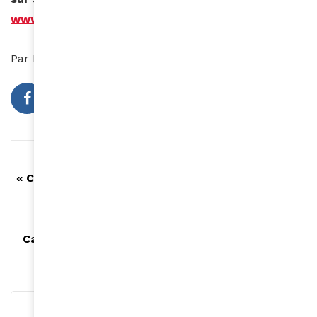
www.blackbeautybag.com
Par Maya Meddeb
Article précédent
« Café Society » de Woody Allen en ouverture du
Festival de Cannes !
Article suivant
Cannes : Mélissa Nkonda, éblouissante pour sa
première montée des marches !