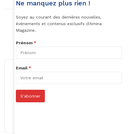
Ne manquez plus rien !
Soyez au courant des dernières nouvelles,
Article précédent
événements et contenus exclusifs d'Amina
Simkha, la beauté verte canadienne
Magazine.
Article suivant
Prénom
*
Un nouveau titre pour Christelle Johnson
Email
*
S'abonner
Rédaction
S'abonner