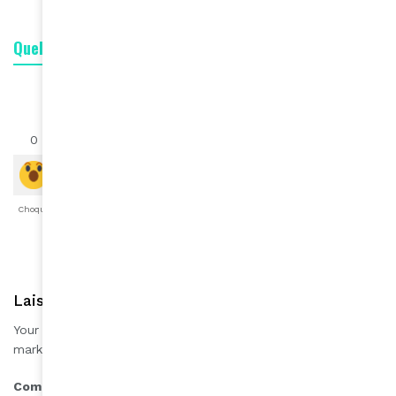
Quelle est votre réaction ?
1
0
0
0
0
0
0
Choqué
Content
Fâché
Inspiré
Like
LOL
Triste
Laisser une réponse
Your email address will not be published.
Required fields are
*
marked
*
Comment