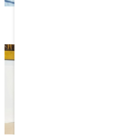
FEMMES D'AMINA
Mialitiana Clerc, une skieuse malgache aux JO
d’Hiver 2026
March 10, 2026
FEMMES D'AMINA