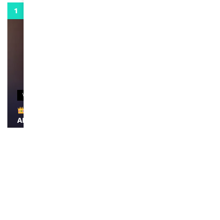
0:29
VIDEOS
Remerciements à Ayden pour son message sur
AMINA, le Magazine de la Femme
April 1, 2022
0:13