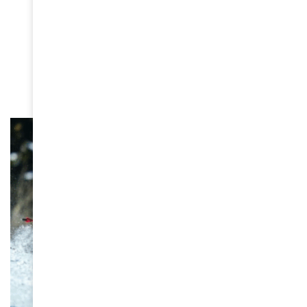
Sadia Sanusi Kente, s’est
éteinte : le monde de la mode
africaine en deuil
June 16, 2026