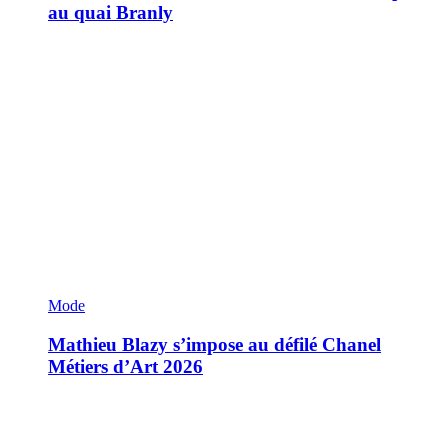
au quai Branly
Mode
Mathieu Blazy s’impose au défilé Chanel
Métiers d’Art 2026