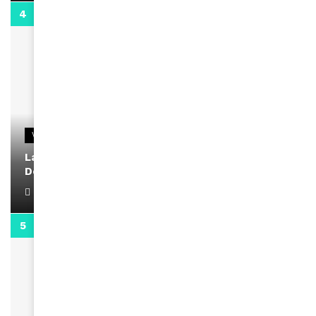
2:02
VIDEOS
La rubrique santé speciale coronavirus du
Docteur Makanda
April 1, 2022
0:13