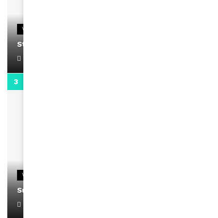
VIDEOS
Stacy passe un message
April 1, 2022
0:13
VIDEOS
Support Black Business Wee-kend
April 1, 2022