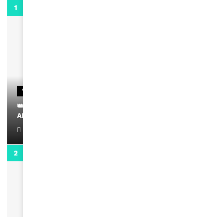
0:29
VIDEOS
👑 Remerciements à Ayden pour son message sur
AMINA, le Magazine de la Femme
April 1, 2022
0:13