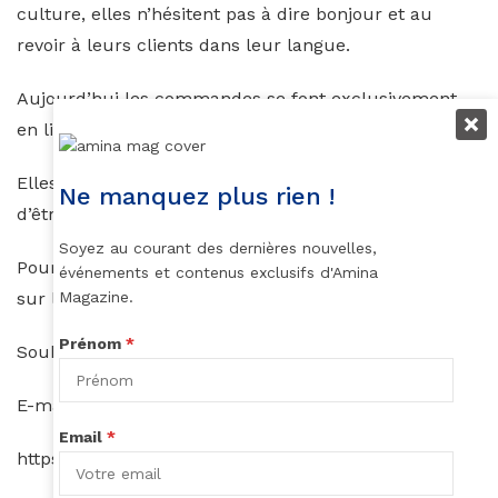
culture, elles n’hésitent pas à dire bonjour et au
revoir à leurs clients dans leur langue.
Aujourd’hui les commandes se font exclusivement
en ligne via leur boutique facebook.
Elles vendent dans tout le Gabon et ambitionnent
Ne manquez plus rien !
d’être présentes sur l’Afrique centrale.
Soyez au courant des dernières nouvelles,
Pour leur première campagne, elles ont mis l’accent
événements et contenus exclusifs d'Amina
sur le visuel tout en contrastes.
Magazine.
Prénom
*
Souhaitons leur bonne chance.
E-mail :
akenabijoux@outlook.com
Email
*
https://www.facebook.com/pg/akenabijoux/shop/