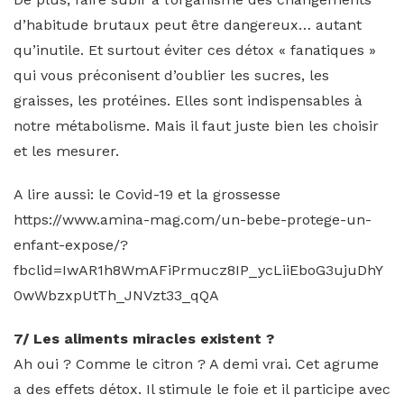
d’habitude brutaux peut être dangereux… autant
qu’inutile. Et surtout éviter ces détox « fanatiques »
qui vous préconisent d’oublier les sucres, les
graisses, les protéines. Elles sont indispensables à
notre métabolisme. Mais il faut juste bien les choisir
et les mesurer.
A lire aussi: le Covid-19 et la grossesse
https://www.amina-mag.com/un-bebe-protege-un-
enfant-expose/?
fbclid=IwAR1h8WmAFiPrmucz8IP_ycLiiEboG3ujuDhY
0wWbzxpUtTh_JNVzt33_qQA
7/ Les aliments miracles existent ?
Ah oui ? Comme le citron ? A demi vrai. Cet agrume
a des effets détox. Il stimule le foie et il participe avec