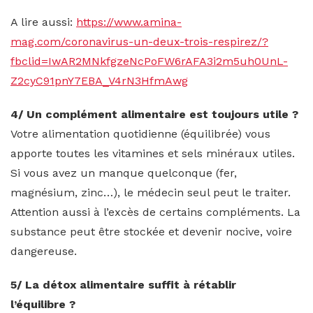
A lire aussi:
https://www.amina-
mag.com/coronavirus-un-deux-trois-respirez/?
fbclid=IwAR2MNkfgzeNcPoFW6rAFA3i2m5uh0UnL-
Z2cyC91pnY7EBA_V4rN3HfmAwg
4/ Un complément alimentaire est toujours utile ?
Votre alimentation quotidienne (équilibrée) vous
apporte toutes les vitamines et sels minéraux utiles.
Si vous avez un manque quelconque (fer,
magnésium, zinc…), le médecin seul peut le traiter.
Attention aussi à l’excès de certains compléments. La
substance peut être stockée et devenir nocive, voire
dangereuse.
5/ La détox alimentaire suffit à rétablir
l’équilibre ?