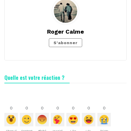
Roger Calme
S'abonner
Quelle est votre réaction ?
0
0
0
0
0
0
0
Choqué
Content
Fâché
Inspiré
Like
LOL
Triste